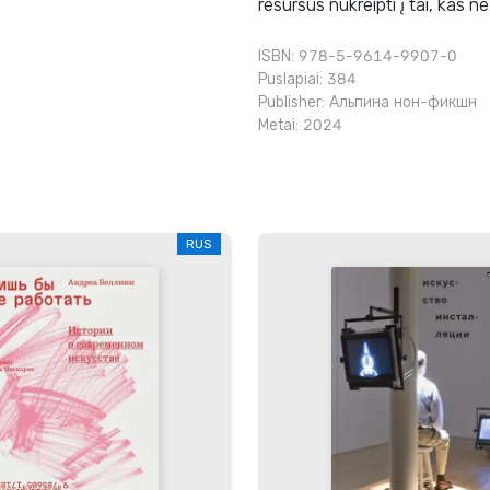
resursus nukreipti į tai, kas ne
ISBN: 978-5-9614-9907-0
Puslapiai: 384
Publisher:
Альпина нон-фикшн
Metai: 2024
RUS