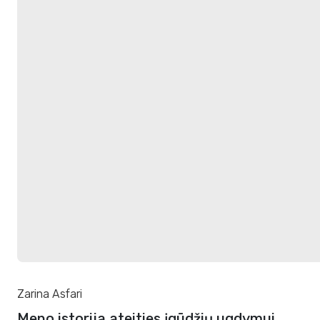
Zarina Asfari
Meno istorija ateities įgūdžių ugdymui