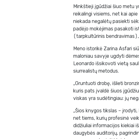
Minkštieji įgūdžiai šiuo metu 
reikalingi visiems, net kai a
niekada negalėtų pasiekti sė
padėjo mokėjimas pasakoti i
(tarpkultūrinis bendravimas),
Meno istorikė Zarina Asfari si
maloniau savyje ugdyti dėmesį į
Leonardo išsikovoti vietą sau
siurrealistų metodus.
„Gruntuoti drobę, išlieti bronzi
kuris pats įvaldė šiuos įgūdžius
viskas yra sudėtingiau: jų ne
„Šios knygos tikslas – įrodyti,
net tiems, kurių profesinė veik
didžiuliai informacijos kiekiai i
daugybės auditorijų, pagrindinia