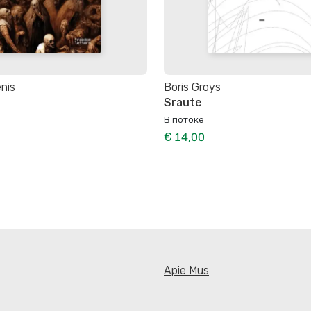
nis
Boris Groys
Sraute
В потоке
€ 14,00
Apie Mus