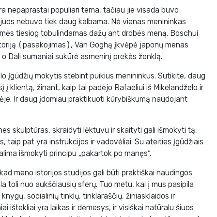
yra nepaprastai populiari tema, tačiau jie visada buvo
pie juos nebuvo tiek daug kalbama. Nė vienas menininkas
kmės tiesiog tobulindamas dažų ant drobės meną. Boschui
storiją (pasakojimas), Van Goghą įkvėpė japonų menas
 o Dali sumaniai sukūrė asmeninį prekės ženklą.
ūlo įgūdžių mokytis stebint puikius menininkus. Sutikite, daug
 klientą, žinant, kaip tai padėjo Rafaeliui iš Mikelandželo ir
lėje. Ir daug įdomiau praktikuoti kūrybiškumą naudojant
nes skulptūras, skraidyti lėktuvu ir skaityti gali išmokyti tą,
, taip pat yra instrukcijos ir vadovėliai. Su ateities įgūdžiais
galima išmokyti principu „pakartok po manęs“.
 kad meno istorijos studijos gali būti praktiškai naudingos
la toli nuo aukščiausių sferų. Tuo metu, kai į mus pasipila
š knygų, socialinių tinklų, tinklaraščių, žiniasklaidos ir
i ištekliai yra laikas ir dėmesys, ir visiškai natūralu šiuos