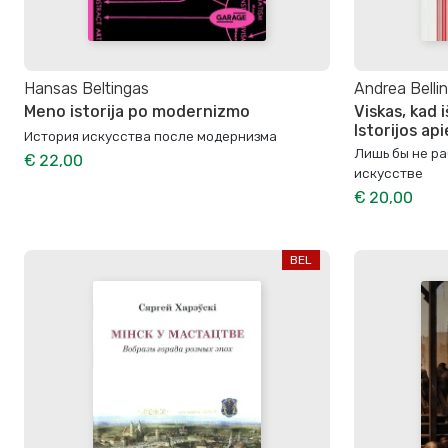
Hansas Beltingas
Andrea Bellin
Meno istorija po modernizmo
Viskas, kad
Istorijos ap
История искусства после модернизма
Лишь бы не ра
€ 22,00
искусстве
€ 20,00
BEL