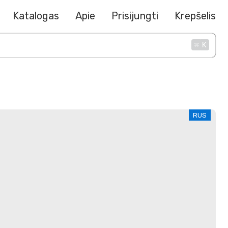
Katalogas
Apie
Prisijungti
Krepšelis
⌘
K
RUS