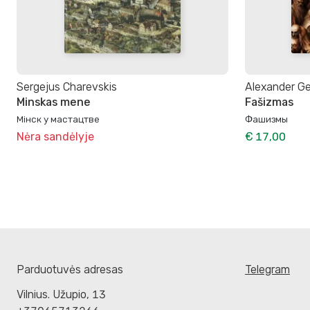
Sergejus Charevskis
Alexander Ge
Minskas mene
Fašizmas
Мінск у мастацтве
Фашизмы
Nėra sandėlyje
€ 17,00
Parduotuvės adresas
Telegram
Vilnius. Užupio, 13