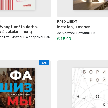
i
Клер Бішоп
 išvengtumėte darbo.
Instaliacijų menas
ie šiuolaikinį meną
Искусство инсталляции
ботать. Истории о современном
€ 15,00
RUS