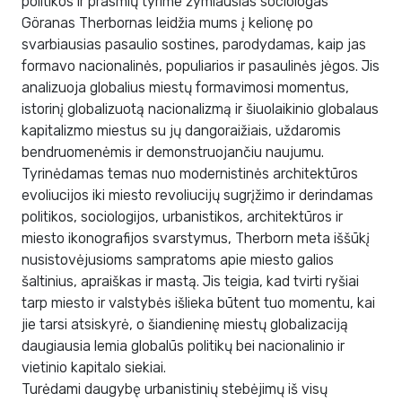
politikos ir prasmių tyrime žymiausias sociologas
Göranas Therbornas leidžia mums į kelionę po
svarbiausias pasaulio sostines, parodydamas, kaip jas
formavo nacionalinės, populiarios ir pasaulinės jėgos. Jis
analizuoja globalius miestų formavimosi momentus,
istorinį globalizuotą nacionalizmą ir šiuolaikinio globalaus
kapitalizmo miestus su jų dangoraižiais, uždaromis
bendruomenėmis ir demonstruojančiu naujumu.
Tyrinėdamas temas nuo modernistinės architektūros
evoliucijos iki miesto revoliucijų sugrįžimo ir derindamas
politikos, sociologijos, urbanistikos, architektūros ir
miesto ikonografijos svarstymus, Therborn meta iššūkį
nusistovėjusioms sampratoms apie miesto galios
šaltinius, apraiškas ir mastą. Jis teigia, kad tvirti ryšiai
tarp miesto ir valstybės išlieka būtent tuo momentu, kai
jie tarsi atsiskyrė, o šiandieninę miestų globalizaciją
daugiausia lemia globalūs politikų bei nacionalinio ir
vietinio kapitalo siekiai.
Turėdami daugybę urbanistinių stebėjimų iš visų