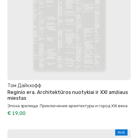
Том Дайкхофф
Reginio era. Architektūros nuotykiai ir XXI amžiaus
miestas
Эпоха зрелища. Приключения архитектуры и город XXI века
€ 19,00
RUS