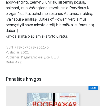
apgyvendintų žemynų, unikalų sisteminį požiūrį,
apimantį nuo Vašingtono, revoliucinio Paryžiaus iki
blizgančios Kazachstano sostinės Astanos, ir aštrią,
įvairiapusę analizę, „Cities of Power“ verčia mus
permąstyti savo miesto ateitį ir istoriškai suformuotą
dabartį.
Knyga skirta plačiam skaitytojų ratui.
ISBN: 978-5-7598-2521-0
Puslapiai: 2021
Publisher:
Издательский Дом ВШЭ
Metai: 472
Panašios knygos
RUS