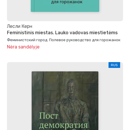
Лесли Керн
Feministinis miestas. Lauko vadovas miestietėms
Феминистский город. Полевое руководство для горожанок
Nėra sandėlyje
RUS