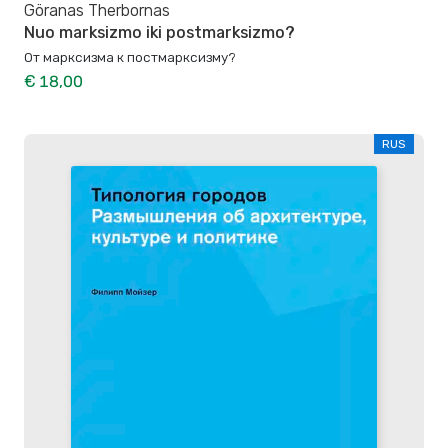
Göranas Therbornas
Nuo marksizmo iki postmarksizmo?
От марксизма к постмарксизму?
€ 18,00
RUS