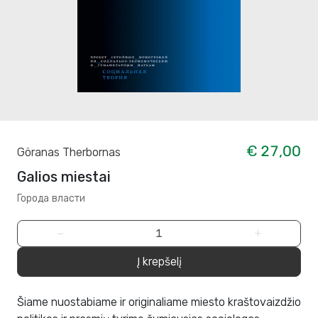
€ 27,00
Göranas Therbornas
Galios miestai
Города власти
−
+
Į krepšelį
Šiame nuostabiame ir originaliame miesto kraštovaizdžio