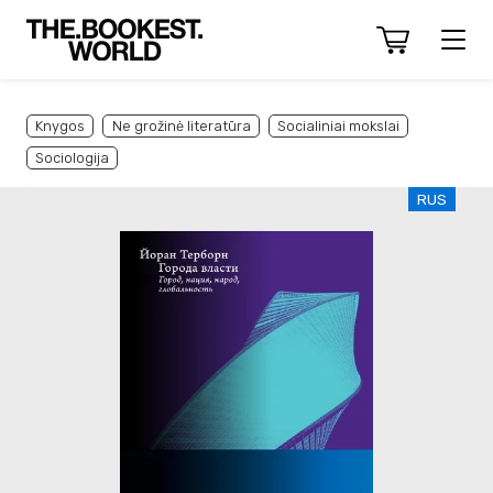
Knygos
Ne grožinė literatūra
Socialiniai mokslai
Sociologija
RUS