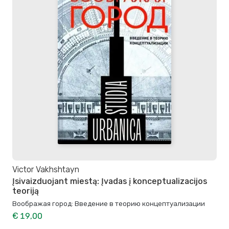
Victor Vakhshtayn
Įsivaizduojant miestą: Įvadas į konceptualizacijos
teoriją
Воображая город: Введение в теорию концептуализации
€ 19,00