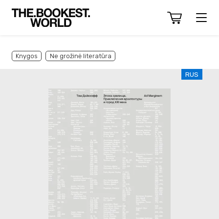
Knygos
Ne grožinė literatūra
RUS