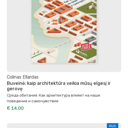
Colinas Ellardas
Buveinė: kaip architektūra veikia mūsų elgesį ir
gerovę
Среда обитания: Как архитектура влияет на наше
поведение и самочувствие
€ 14,00
RUS