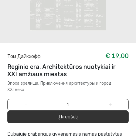
€ 19,00
Том Дайкхофф
Reginio era. Architektūros nuotykiai ir
XXI amžiaus miestas
Эпоха зрелища. Приключения архитектуры и город
XXI века
−
+
Į krepšelį
Dubajuje prabangus gyvenamasis namas pastatytas