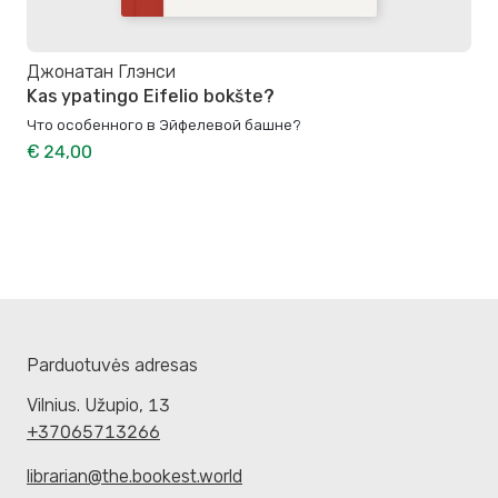
Джонатан Глэнси
Kas ypatingo Eifelio bokšte?
Что особенного в Эйфелевой башне?
€ 24,00
Parduotuvės adresas
Vilnius. Užupio, 13
+37065713266
librarian@the.bookest.world