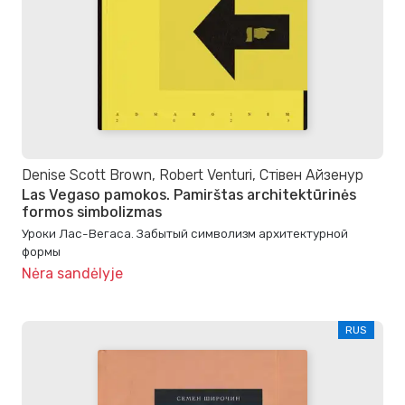
Denise Scott Brown, Robert Venturi, Стівен Айзенур
Las Vegaso pamokos. Pamirštas architektūrinės
formos simbolizmas
Уроки Лас-Вегаса. Забытый символизм архитектурной
формы
Nėra sandėlyje
RUS