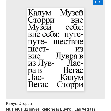
RUS
Калум Сторри
Muziejus už savęs: kelionė iš Luvro į Las Vegasą