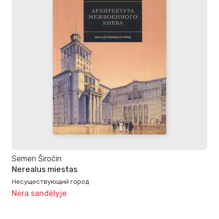
Semen Širočin
Nerealus miestas
Несуществующий город
Nėra sandėlyje