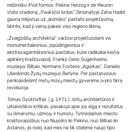
milžiniško iPod formos. Pekine Herzog ir de Meuron
stato stadioną „Paukščio lizdas“. Sinsinatyje Zaha Hadid
gauna milijonus už „ikoniško“ pastato projektavimą,
tikintis, kad ji viena pakeis viso regiono likimą.
„Žvaigždžių architektai“ varžosi projektuodami vis
monumentalesnius, įspūdingesnius ir
ekstravagantiškesnius pastatus, kurie radikaliai keičia
aplinkinį kraštovaizdį: Franko Gerio Gugenheimo
muziejus Bilbao, Normano Fosterio „Agurkas“, Danielio
Libeskindo Žydų muziejus Berlyne. Per pastaruosius
penkiasdešimt metų mūsų miestų gyvenime įvyko tikra
revoliucija.
Tomas Dyckhoffas (g. 1971), britų architektūros ir
urbanistikos kritikas, pasakoja apie jos eigą ir rezultatus
su išmanymu, užmoju ir humoru. Tyrinėdamas miesto
kraštovaizdžius nuo Niujorko iki Pekino, nuo Bilbao iki
Astanos, jis rodo, kad mes ne tik stebime naujo tipo