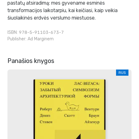
pastatų atsiradimą: mes gyvename esminės
transformacijos laikotarpiu, kai keičiasi, kaip veikia
šiuolaikinės erdvės verslumo miestuose.
ISBN: 978-5-91103-673-7
Publisher:
Ad Marginem
Panašios knygos
RUS