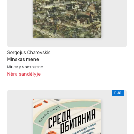
Sergejus Charevskis
Minskas mene
Мінск у мастацтве
Nėra sandėlyje
RUS