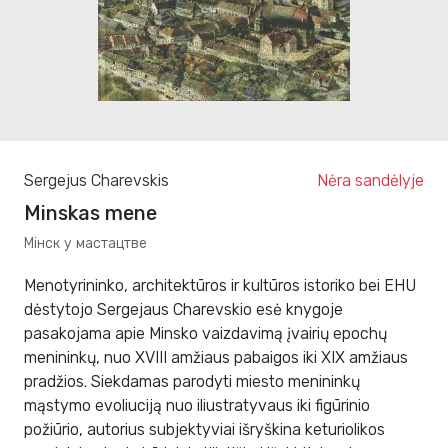
Sergejus Charevskis
Nėra sandėlyje
Minskas mene
Мінск у мастацтве
Menotyrininko, architektūros ir kultūros istoriko bei EHU
dėstytojo Sergejaus Charevskio esė knygoje
pasakojama apie Minsko vaizdavimą įvairių epochų
menininkų, nuo XVIII amžiaus pabaigos iki XIX amžiaus
pradžios. Siekdamas parodyti miesto menininkų
mąstymo evoliuciją nuo iliustratyvaus iki figūrinio
požiūrio, autorius subjektyviai išryškina keturiolikos