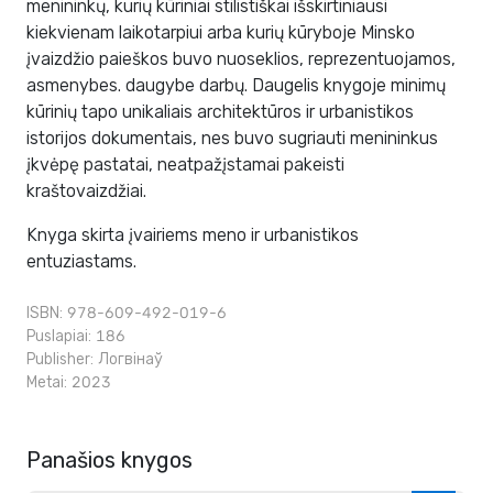
menininkų, kurių kūriniai stilistiškai išskirtiniausi
kiekvienam laikotarpiui arba kurių kūryboje Minsko
įvaizdžio paieškos buvo nuoseklios, reprezentuojamos,
asmenybes. daugybe darbų. Daugelis knygoje minimų
kūrinių tapo unikaliais architektūros ir urbanistikos
istorijos dokumentais, nes buvo sugriauti menininkus
įkvėpę pastatai, neatpažįstamai pakeisti
kraštovaizdžiai.
Knyga skirta įvairiems meno ir urbanistikos
entuziastams.
ISBN: 978-609-492-019-6
Puslapiai: 186
Publisher:
Логвінаў
Metai: 2023
Panašios knygos