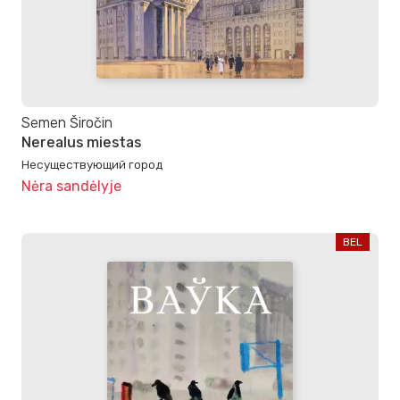
Semen Širočin
Nerealus miestas
Несуществующий город
Nėra sandėlyje
BEL