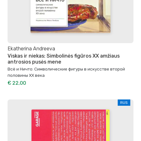
Ekatherina Andreeva
Viskas ir niekas: Simbolinės figūros XX amžiaus
antrosios pusės mene
Всё и Ничто: Символические фигуры в искусстве второй
половины XX века
€ 22,00
RUS