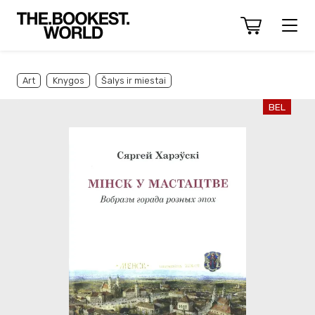
Art
Knygos
Šalys ir miestai
BEL