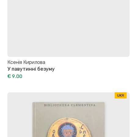
Ксенія Кирилова
У павутинні безуму
€ 9.00
UKR