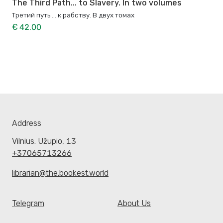
The Third Path... to Slavery. In two volumes
Третий путь ... к рабству. В двух томах
€ 42.00
Address
Vilnius. Užupio, 13
+37065713266
librarian@the.bookest.world
Telegram
About Us