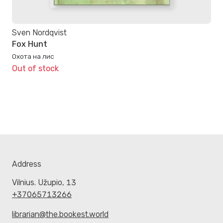
Sven Nordqvist
Fox Hunt
Охота на лис
Out of stock
Address
Vilnius. Užupio, 13
+37065713266
librarian@the.bookest.world