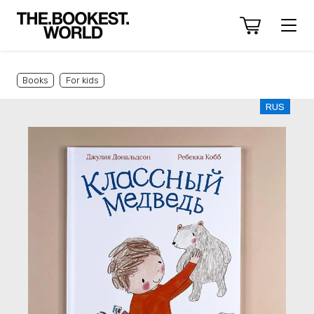
Books
For kids
RUS