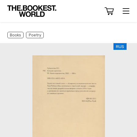
Books
Poetry
RUS