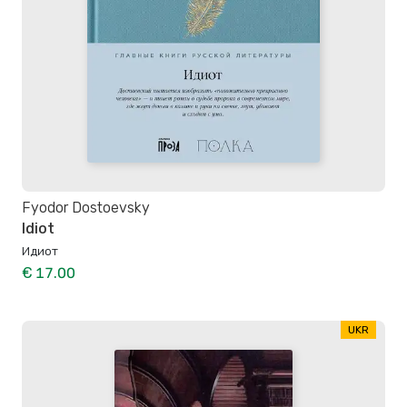
Fyodor Dostoevsky
Idiot
Идиот
€ 17.00
UKR