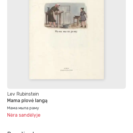
Lev Rubinstein
Mama plovė langą
Мама мыла раму
Nėra sandėlyje