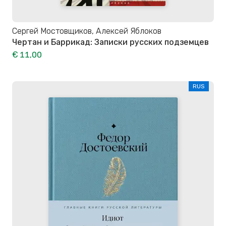
Сергей Мостовщиков, Алексей Яблоков
Чертан и Баррикад: Записки русских подземцев
€ 11,00
RUS