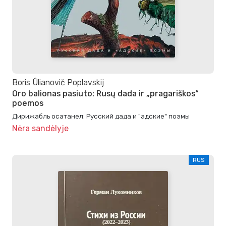
Boris Ûlianovič Poplavskij
Oro balionas pasiuto: Rusų dada ir „pragariškos“
poemos
Дирижабль осатанел: Русский дада и "адские" поэмы
Nėra sandėlyje
RUS