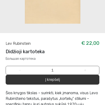
€ 22,00
Lev Rubinstein
Didžioji kartoteka
Большая картотека
−
+
Į krepšelį
Šios knygos tikslas – surinkti, kiek įmanoma, visus Levo
Rubinšteino tekstus, parašytus „kortelių“ stiliumi –
specifiniu žanru, kurį autorius sukūrė 1970-ųjų