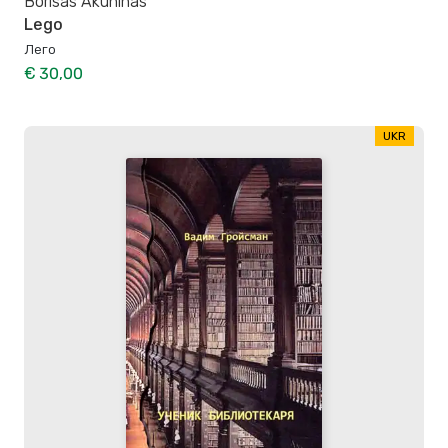
Borisas Akuninas
Lego
Лего
€ 30,00
UKR