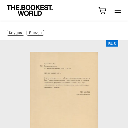
Knygos
Poezija
RUS