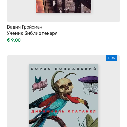
Вадим Гройсман
Ученик библиотекаря
€ 9,00
RUS