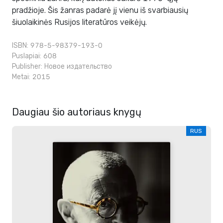
pradžioje. Šis žanras padarė jį vienu iš svarbiausių
šiuolaikinės Rusijos literatūros veikėjų.
ISBN: 978-5-98379-193-0
Puslapiai: 608
Publisher:
Новое издательство
Metai: 2015
Daugiau šio autoriaus knygų
RUS