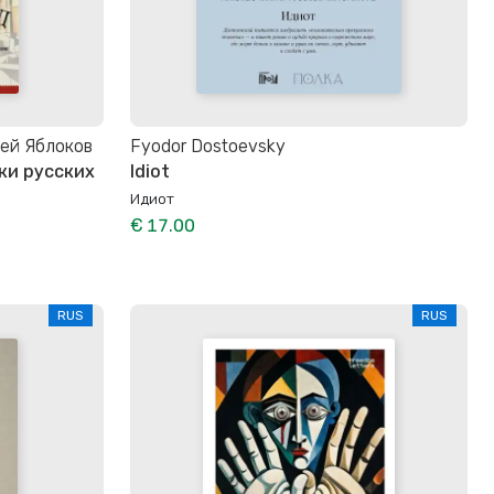
ей Яблоков
Fyodor Dostoevsky
ки русских
Idiot
Идиот
€ 17.00
RUS
RUS