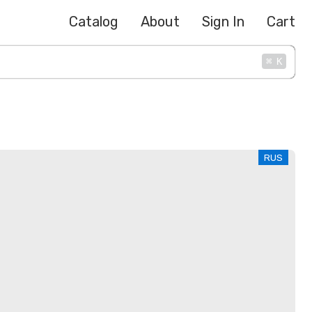
Catalog
About
Sign In
Cart
⌘
K
RUS