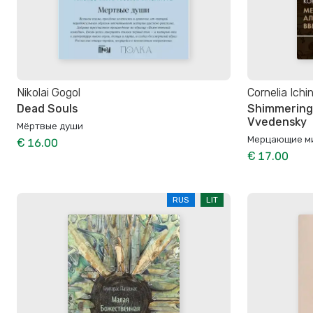
Nikolai Gogol
Cornelia Ichi
Dead Souls
Shimmering 
Vvedensky
Мёртвые души
Мерцающие ми
€ 16.00
€ 17.00
RUS
LIT