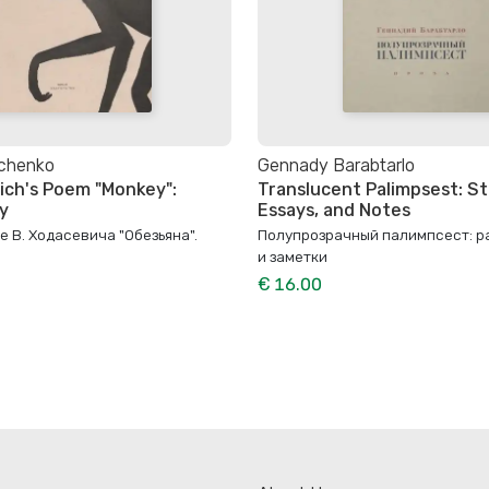
lchenko
Gennady Barabtarlo
ich's Poem "Monkey":
Translucent Palimpsest: St
y
Essays, and Notes
 В. Ходасевича "Обезьяна".
Полупрозрачный палимпсест: р
и заметки
€ 16.00