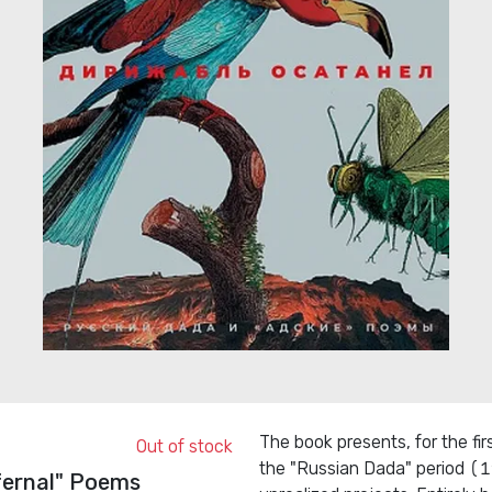
The book presents, for the fi
Out of stock
the "Russian Dada" period (19
fernal" Poems