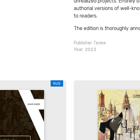
unrealized projects. Entirely 
authorial versions of well-kn
to readers.
The edition is thoroughly anno
Publisher:
Гилея
Year: 2023
RUS