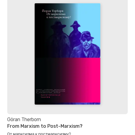
Göran Therborn
From Marxism to Post-Marxism?
От марксизма к постмарксизму?