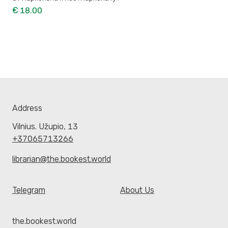
€ 18.00
Address
Vilnius. Užupio, 13
+37065713266
librarian@the.bookest.world
Telegram
About Us
the.bookest.world