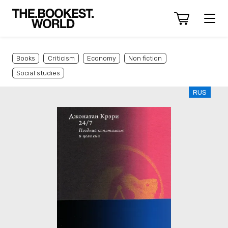
Books
Criticism
Economy
Non fiction
Social studies
RUS