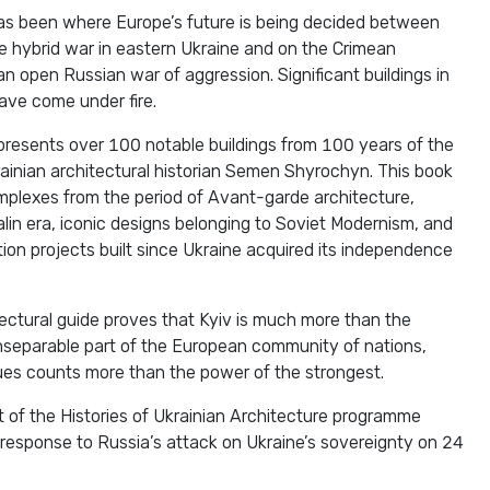
as been where Europe’s future is being decided between
e hybrid war in eastern Ukraine and on the Crimean
an open Russian war of aggression. Significant buildings in
have come under fire.
presents over 100 notable buildings from 100 years of the
krainian architectural historian Semen Shyrochyn. This book
complexes from the period of Avant-garde architecture,
lin era, iconic designs belonging to Soviet Modernism, and
tion projects built since Ukraine acquired its independence
tectural guide proves that Kyiv is much more than the
n inseparable part of the European community of nations,
ues counts more than the power of the strongest.
rt of the Histories of Ukrainian Architecture programme
n response to Russia’s attack on Ukraine’s sovereignty on 24