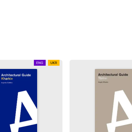
ENG
UKR