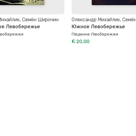
Михайлик, Семён Широчин
Олександр Михайлик, Семё
ое Левобережье
Южное Левобережье
івобережжя
Південне Лівобережжя
€ 20,00