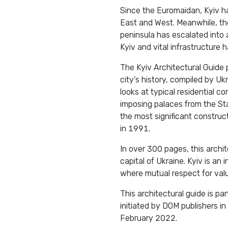
Since the Euromaidan, Kyiv h
East and West. Meanwhile, th
peninsula has escalated into 
Kyiv and vital infrastructure 
The Kyiv Architectural Guide 
city’s history, compiled by U
looks at typical residential 
imposing palaces from the Sta
the most significant construc
in 1991.
In over 300 pages, this archi
capital of Ukraine. Kyiv is a
where mutual respect for val
This architectural guide is pa
initiated by DOM publishers i
February 2022.