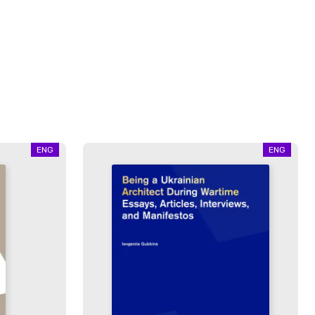
ENG
ENG