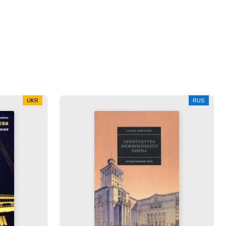
UKR
RUS