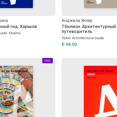
кина
Анджела Уилер
ный гид. Харьков
Тбилиси. Архитектурный
путеводитель
uide. Kharkiv
Tbilisi. Architectural Guide
€ 48,00
ENG