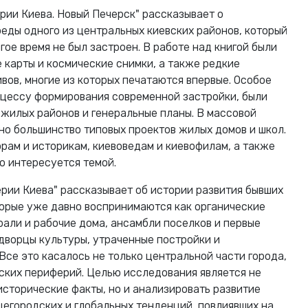
рии Киева. Новый Печерск" рассказывает о
еды одного из центральных киевских районов, который
гое время не был застроен. В работе над книгой были
 карты и космические снимки, а также редкие
вов, многие из которых печатаются впервые. Особое
цессу формирования современной застройки, были
жилых районов и генеральные планы. В массовой
о большинство типовых проектов жилых домов и школ.
орам и историкам, киевоведам и киевофилам, а также
о интересуется темой.
рии Киева" рассказывает об истории развития бывших
торые уже давно воспринимаются как органические
рали и рабочие дома, ансамбли поселков и первые
 дворцы культуры, утраченные постройки и
Все это касалось не только центральной части города,
дских периферий. Целью исследования является не
исторические факты, но и анализировать развитие
щегородских и глобальных тенденций, повлиявших на