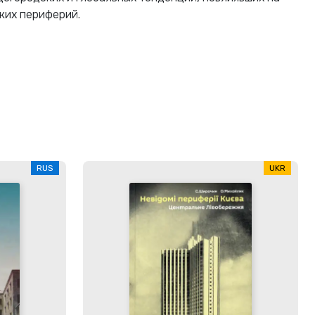
ких периферий.
RUS
UKR