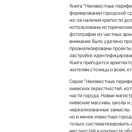
Книга "Неизвестные перифе
формировании городской ср
из-за наличия крепости дол
использованы исторические
фотографии из частных архи
внимание было уделено про
проанализированы проекты 
застройке идентифицирован
Книга пригодится архитект
жителям столицы и всем, кт
Серия "Неизвестные перифе
киевских окрестностей, ко
части города. Новые магист
киевские массивы, школы и
нереализованные замыслы. 
но и менее известных горо
только систематизировать 
местностей в контексте об