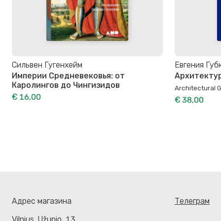
Сильвен Гугенхейм
Евгения Губ
Империи Средневековья: от
Архитектур
Каролингов до Чингизидов
Architectural G
€ 16,00
€ 38,00
Адрес магазина
Телеграм
Vilnius. Užupio, 13