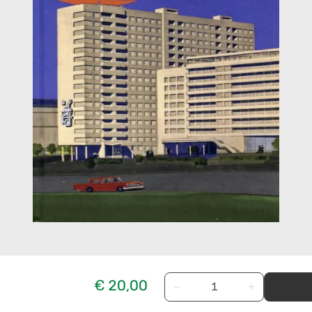
€ 20,00
−
+