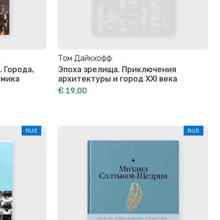
Том Дайкхофф
 Города,
Эпоха зрелища. Приключения
омика
архитектуры и город XXI века
€ 19,00
RUS
RUS