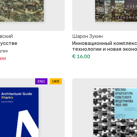
вский
Шарон Зукин
кусстве
Инновационный комплекс.
технологии и новая экон
цтве
€ 16,00
чии
ENG
UKR