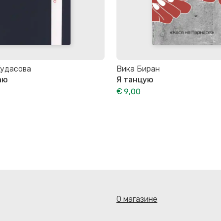
Кудасова
Вика Биран
аю
Я танцую
€ 9,00
О магазине