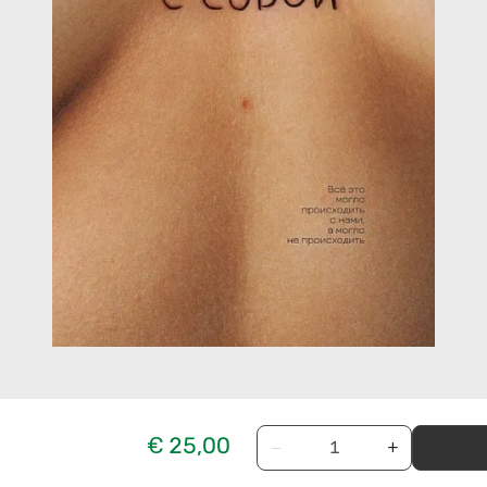
€ 25,00
−
+