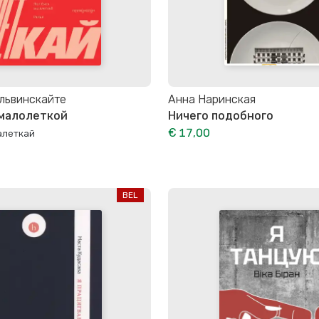
львинскайте
Анна Наринская
 малолеткой
Ничего подобного
€ 17,00
алеткай
BEL