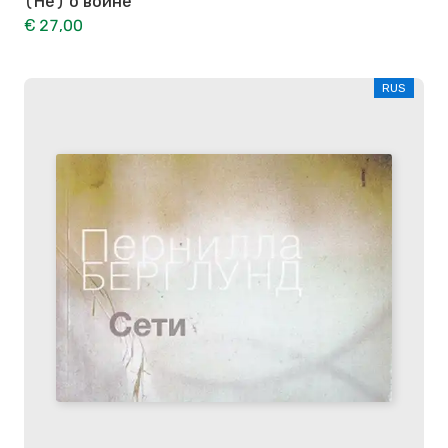
(Не) о войне
€ 27,00
RUS