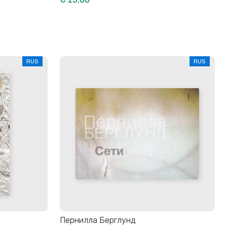
RUS
RUS
Пернилла Берглунд