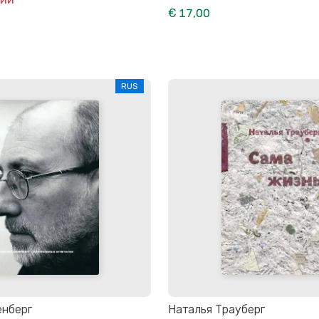
€ 17,00
RUS
енберг
Наталья Трауберг