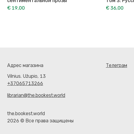
сентиментальной прозы
Том 3: Русс
€ 19,00
€ 36,00
Адрес магазина
Телеграм
Vilnius. Užupio, 13
+37065713266
librarian@the.bookest.world
the.bookest.world
2026 © Все права защищены