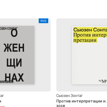
RUS
аг
Сьюзен Зонтаг
х
Против интерпретации и 
эссе
чии