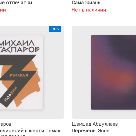
ые отпечатки
Сама жизнь
чии
Нет в наличии
RUS
паров
Шамшад Абдуллаев
очинений в шести томах.
Перечень: Эссе