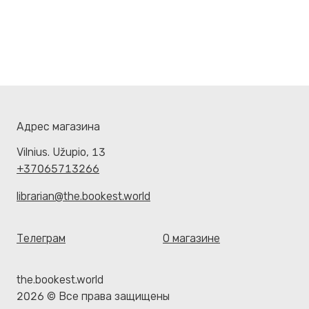
Адрес магазина
Vilnius. Užupio, 13
+37065713266
librarian@the.bookest.world
Телеграм
О магазине
the.bookest.world
2026 © Все права защищены