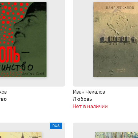
ков
Иван Чекалов
тво
Любовь
Нет в наличии
RUS