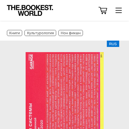
Книги
Культурология
Нон фикшн
RUS