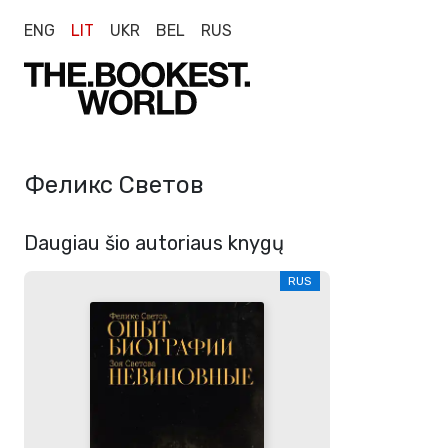
ENG
LIT
UKR
BEL
RUS
Феликс Светов
Daugiau šio autoriaus knygų
RUS