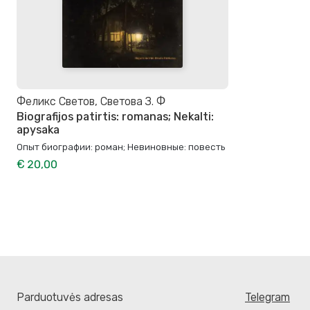
Феликс Светов, Светова З. Ф
Biografijos patirtis: romanas; Nekalti:
apysaka
Опыт биографии: роман; Невиновные: повесть
€ 20,00
Parduotuvės adresas
Telegram