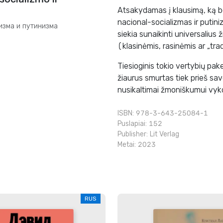
Atsakydamas į klausimą, ką be
nacional-socializmas ir putini
изма и путинизма
siekia sunaikinti universaliu
(klasinėmis, rasinėmis ar „tr
Tiesioginis tokio vertybių pak
žiaurus smurtas tiek prieš sav
nusikaltimai žmoniškumui vykdo
ISBN: 978-3-643-25084-1
Puslapiai: 152
Publisher:
Lit Verlag
Metai: 2023
RUS