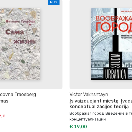
RUS
idovna Traoeberg
Victor Vakhshtayn
imas
Įsivaizduojant miestą: Įvada
konceptualizacijos teoriją
Воображая город: Введение в 
yje
концептуализации
€ 19,00