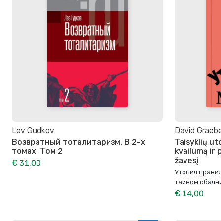
Lev Gudkov
David Graeb
Возвратный тоталитаризм. В 2-х
Taisyklių ut
томах. Том 2
kvailumą ir 
žavesį
€ 31,00
Утопия правил
тайном обаян
€ 14,00