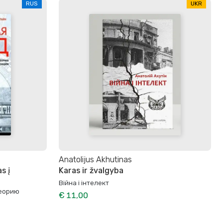
RUS
UKR
Anatolijus Akhutinas
s į
Karas ir žvalgyba
Війна і інтелект
теорию
€ 11,00