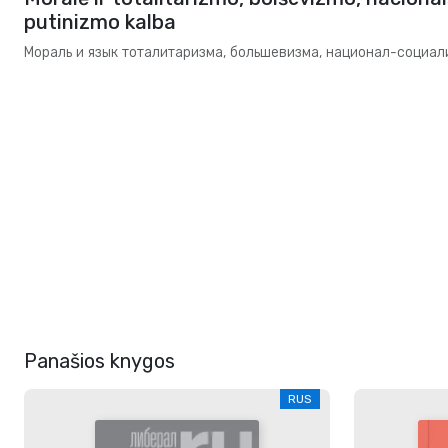
putinizmo kalba
Мораль и язык тоталитаризма, большевизма, национал-социал
Panašios knygos
RUS