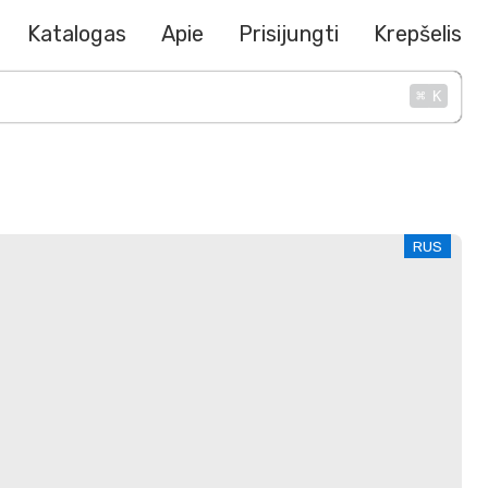
Katalogas
Apie
Prisijungti
Krepšelis
⌘
K
RUS