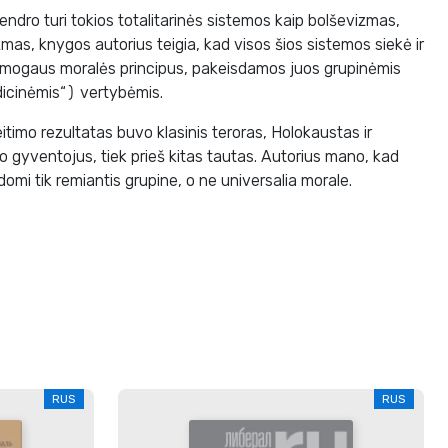
ndro turi tokios totalitarinės sistemos kaip bolševizmas,
zmas, knygos autorius teigia, kad visos šios sistemos siekė ir
s žmogaus moralės principus, pakeisdamos juos grupinėmis
adicinėmis“) vertybėmis.
eitimo rezultatas buvo klasinis teroras, Holokaustas ir
o gyventojus, tiek prieš kitas tautas. Autorius mano, kad
mi tik remiantis grupine, o ne universalia morale.
RUS
RUS