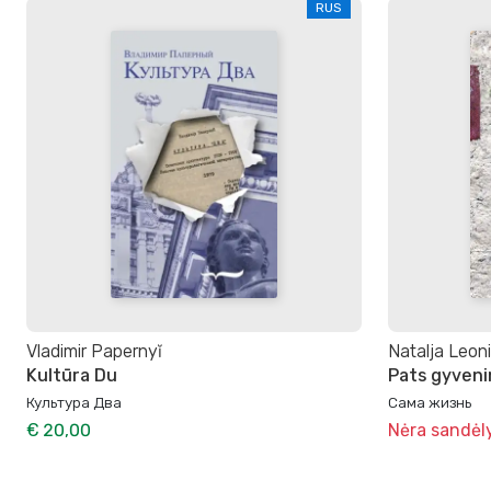
RUS
Vladimir Papernyĭ
Natalja Leon
Kultūra Du
Pats gyven
Культура Два
Сама жизнь
€ 20,00
Nėra sandėl