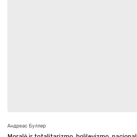
Андреас Буллер
Moralė ir totalitarizmo, bolševizmo, nacional