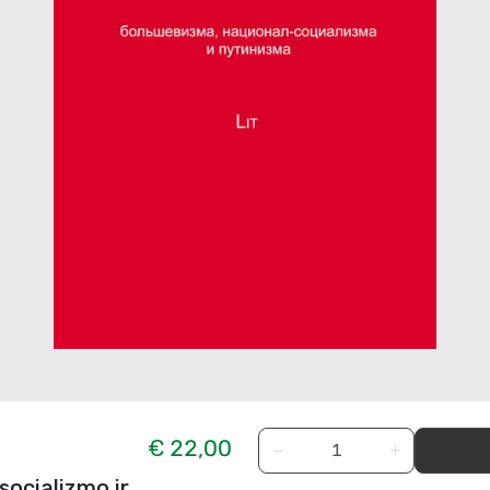
€ 22,00
−
+
socializmo ir