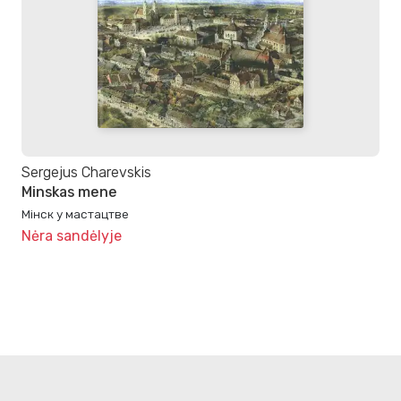
Sergejus Charevskis
Minskas mene
Мінск у мастацтве
Nėra sandėlyje