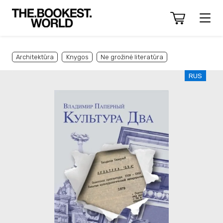
Architektūra
Knygos
Ne grožinė literatūra
RUS