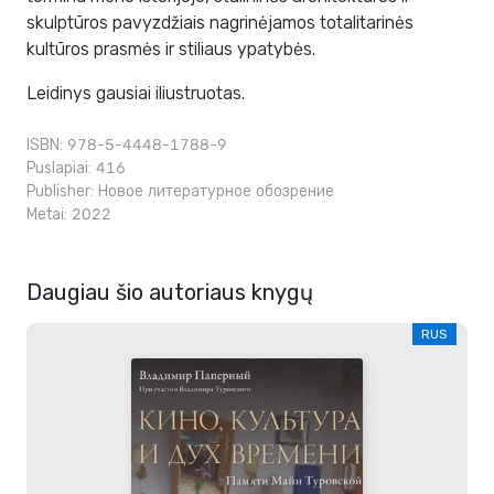
skulptūros pavyzdžiais nagrinėjamos totalitarinės
kultūros prasmės ir stiliaus ypatybės.
Leidinys gausiai iliustruotas.
ISBN: 978-5-4448-1788-9
Puslapiai: 416
Publisher:
Новое литературное обозрение
Metai: 2022
Daugiau šio autoriaus knygų
RUS