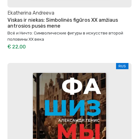
Ekatherina Andreeva
Viskas ir niekas: Simbolinės figūros XX amžiaus
antrosios pusės mene
Всё и Ничто: Символические фигуры в искусстве второй
половины XX века
€ 22,00
RUS