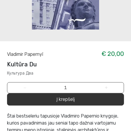
€ 20,00
Vladimir Papernyĭ
Kultūra Du
Культура Два
−
+
Į krepšelį
Štai bestseleriu tapusioje Vladimiro Papernio knygoje,
kurios pavadinimas jau seniai tapo dažnai vartojamu
terminu meno istorijoje, stalininės architektūros ir