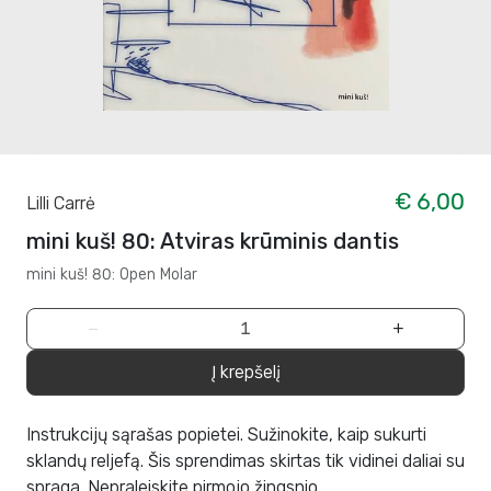
€ 6,00
Lilli Carrė
mini kuš! 80: Atviras krūminis dantis
mini kuš! 80: Open Molar
−
+
Į krepšelį
Instrukcijų sąrašas popietei. Sužinokite, kaip sukurti
sklandų reljefą. Šis sprendimas skirtas tik vidinei daliai su
spraga. Nepraleiskite pirmojo žingsnio.