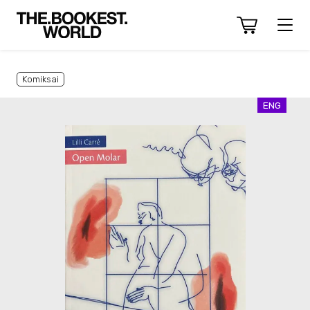
Komiksai
ENG