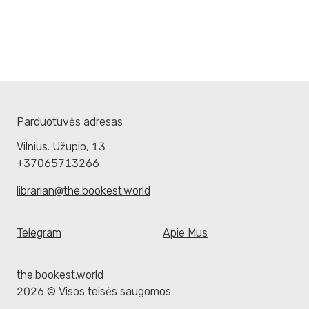
Parduotuvės adresas
Vilnius. Užupio, 13
+37065713266
librarian@the.bookest.world
Telegram
Apie Mus
the.bookest.world
2026 © Visos teisės saugomos