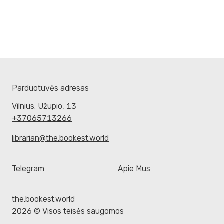
Parduotuvės adresas
Vilnius. Užupio, 13
+37065713266
librarian@the.bookest.world
Telegram
Apie Mus
the.bookest.world
2026 © Visos teisės saugomos