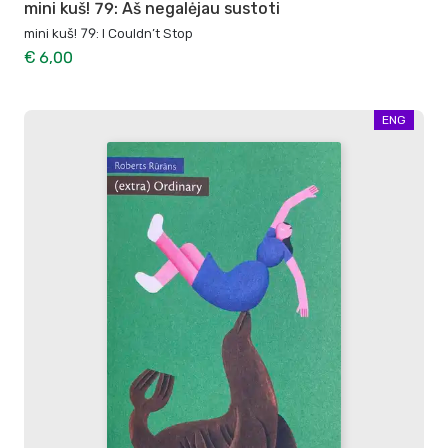
mini kuš! 79: Aš negalėjau sustoti
mini kuš! 79: I Couldn’t Stop
€ 6,00
ENG