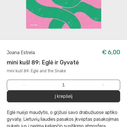
€ 6,00
Joana Estrela
mini kuš! 89: Eglė ir Gyvatė
mini kuš! 89: Eglė and the Snake
−
+
Į krepšelį
Eglė nuėjo maudytis, o grįžusi savo drabužiuose aptiko
gyvatę. Lietuvių liaudies pasakos įkvėptas pasakojimas
nukels jus į nerimą keliančio susitikimo atmosferą.