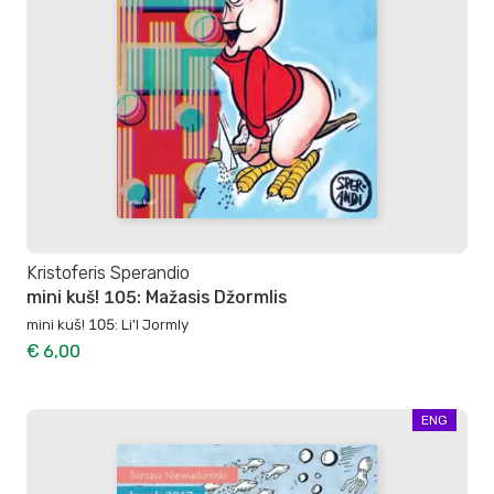
Kristoferis Sperandio
mini kuš! 105: Mažasis Džormlis
mini kuš! 105: Li'l Jormly
€ 6,00
ENG