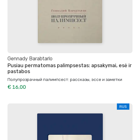
Gennady Barabtarlo
Pusiau permatomas palimpsestas: apsakymai, esė ir
pastabos
Полупрозрачный палимпсест: рассказы, эссе и заметки
€ 16,00
RUS