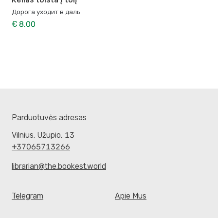
Дорога уходит в даль
€ 8,00
Parduotuvės adresas
Vilnius. Užupio, 13
+37065713266
librarian@the.bookest.world
Telegram
Apie Mus