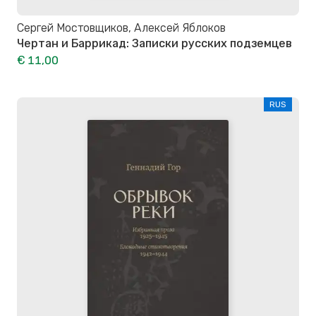
Сергей Мостовщиков, Алексей Яблоков
Чертан и Баррикад: Записки русских подземцев
€ 11,00
RUS