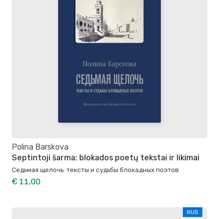
Polina Barskova
Septintoji šarma: blokados poetų tekstai ir likimai
Седьмая щелочь: тексты и судьбы блокадных поэтов
€ 11,00
RUS