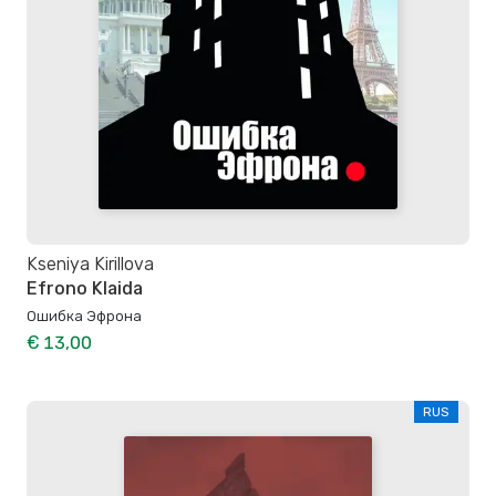
Kseniya Kirillova
Efrono Klaida
Ошибка Эфрона
€ 13,00
RUS