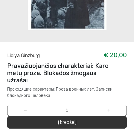
€ 20,00
Lidiya Ginzburg
Pravažiuojančios charakteriai: Karo
metų proza. Blokados žmogaus
užrašai
Проходящие характеры: Проза военных лет. Записки
блокадного человека
−
+
Į krepšelį