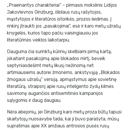
„Praeinantys charakteriai“ – pirmasis mokslinis Lidijos
Jakovlevnos Ginzburg, iškilaus rusų rašytojos,
mąstytojos ir literatūros istorikės, prozos leidimas. Į
rinkinį įtraukti jos „pasakojimai“, esė ir karo metų užrašų
knygelės, kurios tapo pačiu vaisingiausiu jos
literatūrinės veiklos laikotarpiu.
Dauguma čia surinktų kūrinių skelbiami pirmą kartą,
įskaitant pasakojimą apie blokados mirtį, beveik
septyniasdešimt metų likusį nežinomą net
artimiausiems autorei žmonėms, ankstyvąją „Blokados
žmogaus užrašų“ versiją, apmąstymus apie sovietinę
literatūrą, straipsnį apie rusų inteligento žydų kilmės
savimonę augančios antisemitinės kampanijos
sąlygomis ir daug daugiau.
Nėra abejonių, jei Ginzburg karo metų proza būtų tapusi
skaitytojų nuosavybe tada, kai ji buvo parašyta, mūsų
supratimas apie XX amžiaus antrosios pusės rusų