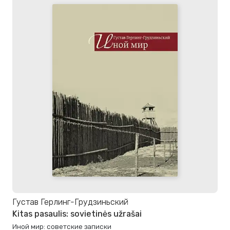
Густав Герлинг-Грудзиньский
Kitas pasaulis: sovietinės užrašai
Иной мир: советские записки