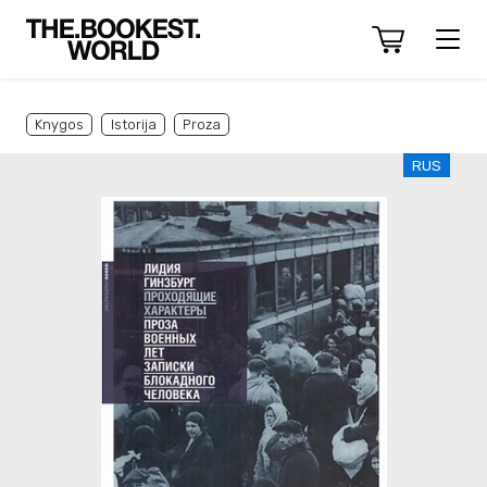
Knygos
Istorija
Proza
RUS