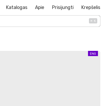
Katalogas
Apie
Prisijungti
Krepšelis
⌘
K
ENG