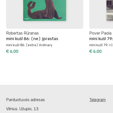
Robertas Rūranas
Pover Paola
mini kuš! 86: (ne) Įprastas
mini kuš! 79
mini kuš! 86: (extra) Ordinary
mini kuš! 79: I 
€ 6,00
€ 6,00
Parduotuvės adresas
Telegram
Vilnius. Užupio, 13