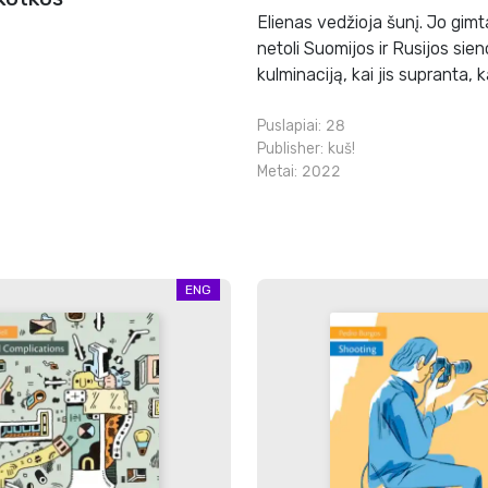
Elienas vedžioja šunį. Jo gim
netoli Suomijos ir Rusijos sie
kulminaciją, kai jis supranta, 
Puslapiai: 28
Publisher:
kuš!
Metai: 2022
ENG