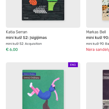
Katia Serran
Markas Bell
mini kuš! 52: Įsigijimas
mini kuš! 90
mini kuš! 52: Acquisition
mini kuš! 90: B
€ 6,00
Nėra sandėl
ENG