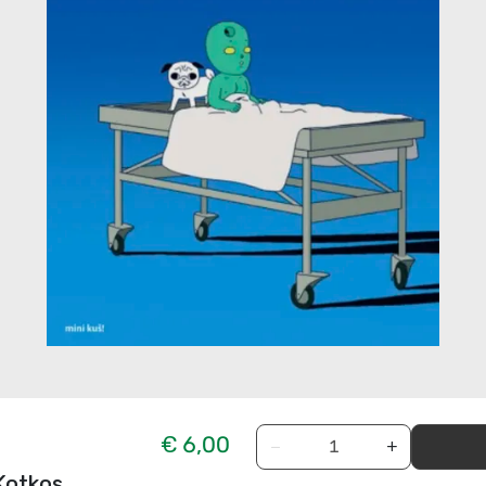
€ 6,00
−
+
 Kotkos