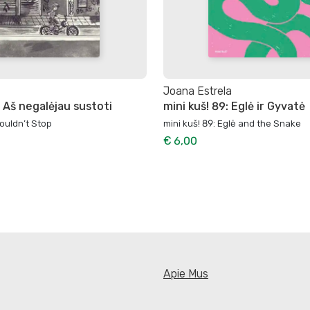
Joana Estrela
: Aš negalėjau sustoti
mini kuš! 89: Eglė ir Gyvatė
Couldn’t Stop
mini kuš! 89: Eglė and the Snake
€ 6,00
Apie Mus