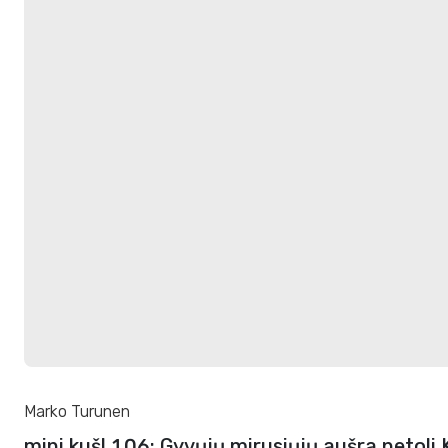
Marko Turunen
mini kuš! 106: Gyvųjų mirusiųjų aušra netoli