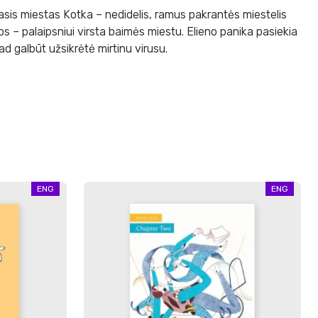
tasis miestas Kotka – nedidelis, ramus pakrantės miestelis
nos – palaipsniui virsta baimės miestu. Elieno panika pasiekia
kad galbūt užsikrėtė mirtinu virusu.
ENG
ENG