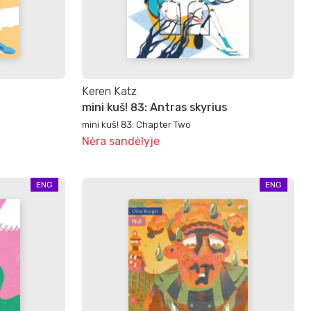
Keren Katz
mini kuš! 83: Antras skyrius
mini kuš! 83: Chapter Two
Nėra sandėlyje
ENG
ENG