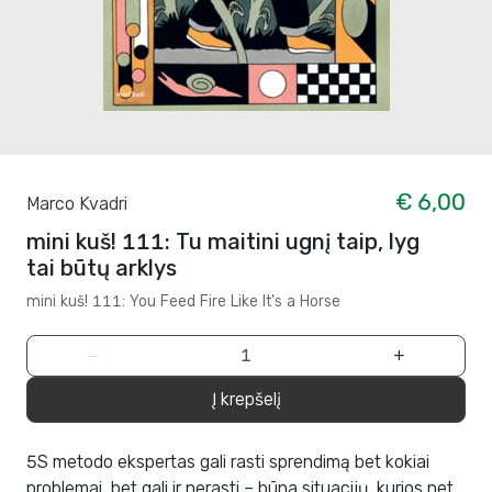
€ 6,00
Marco Kvadri
mini kuš! 111: Tu maitini ugnį taip, lyg
tai būtų arklys
mini kuš! 111: You Feed Fire Like It's a Horse
−
+
Į krepšelį
5S metodo ekspertas gali rasti sprendimą bet kokiai
problemai, bet gali ir nerasti – būna situacijų, kurios net