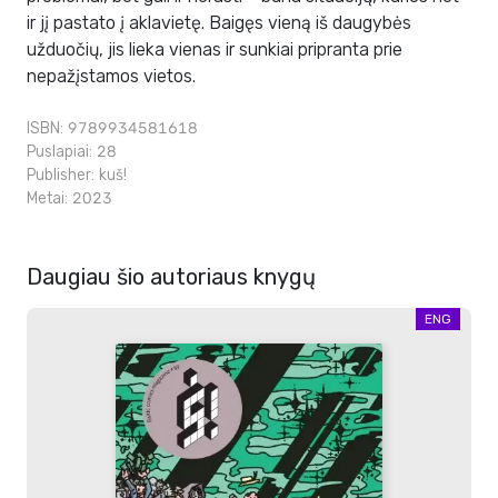
ir jį pastato į aklavietę. Baigęs vieną iš daugybės
užduočių, jis lieka vienas ir sunkiai pripranta prie
nepažįstamos vietos.
ISBN: 9789934581618
Puslapiai: 28
Publisher:
kuš!
Metai: 2023
Daugiau šio autoriaus knygų
ENG