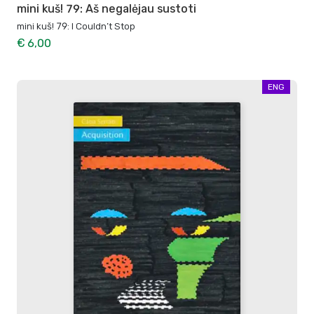
mini kuš! 79: Aš negalėjau sustoti
mini kuš! 79: I Couldn’t Stop
€ 6,00
ENG