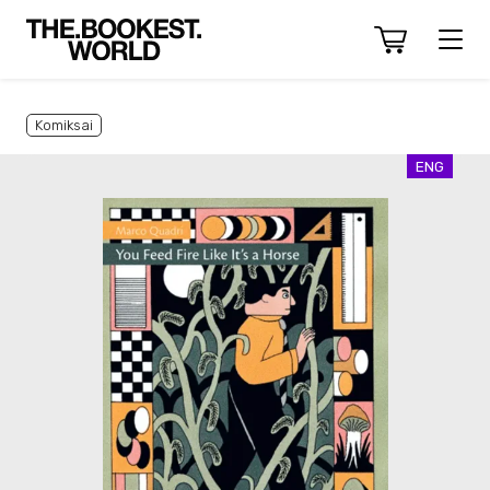
Komiksai
ENG