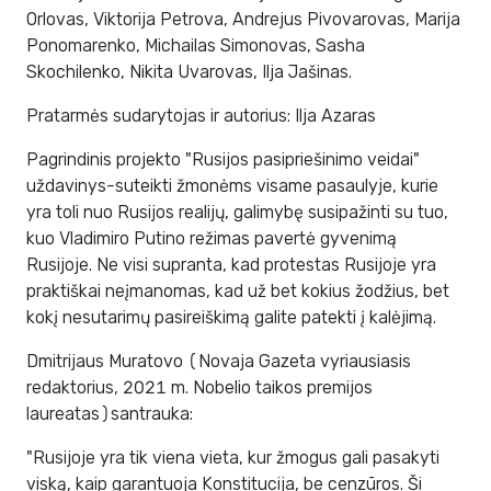
Orlovas, Viktorija Petrova, Andrejus Pivovarovas, Marija
Ponomarenko, Michailas Simonovas, Sasha
Skochilenko, Nikita Uvarovas, Ilja Jašinas.
Pratarmės sudarytojas ir autorius: Ilja Azaras
Pagrindinis projekto "Rusijos pasipriešinimo veidai"
uždavinys-suteikti žmonėms visame pasaulyje, kurie
yra toli nuo Rusijos realijų, galimybę susipažinti su tuo,
kuo Vladimiro Putino režimas pavertė gyvenimą
Rusijoje. Ne visi supranta, kad protestas Rusijoje yra
praktiškai neįmanomas, kad už bet kokius žodžius, bet
kokį nesutarimų pasireiškimą galite patekti į kalėjimą.
Dmitrijaus Muratovo (Novaja Gazeta vyriausiasis
redaktorius, 2021 m. Nobelio taikos premijos
laureatas)santrauka:
"Rusijoje yra tik viena vieta, kur žmogus gali pasakyti
viską, kaip garantuoja Konstitucija, be cenzūros. Ši