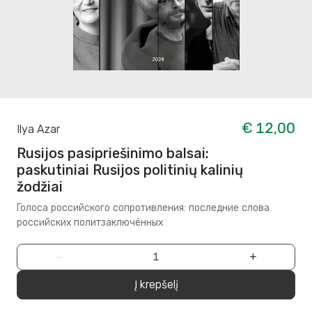
€ 12,00
Ilya Azar
Rusijos pasipriešinimo balsai:
paskutiniai Rusijos politinių kalinių
žodžiai
Голоса российского сопротивления: последние слова
российских политзаключённых
−
+
Į krepšelį