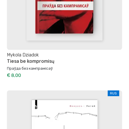
Mykola Dziadok
Tiesa be kompromisų
Праўда без кампрамісаў
€ 8,00
RUS