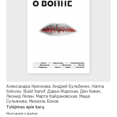
Александра Крючкова, Андрей Бульбенко, Hanna
Solovey, Bulat Xanof, Дарья Жарская, Ден Ковач,
Леонид Лялин, Марта Кайдановская, Маша
Сульянова, Михаэль Боков
Tylėjimas apie karą
Молчание о войне