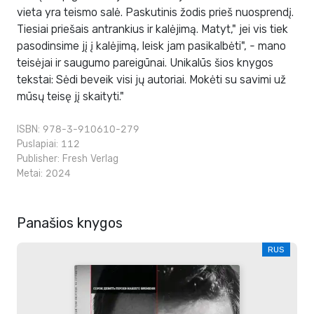
vieta yra teismo salė. Paskutinis žodis prieš nuosprendį.
Tiesiai priešais antrankius ir kalėjimą. Matyt," jei vis tiek
pasodinsime jį į kalėjimą, leisk jam pasikalbėti", - mano
teisėjai ir saugumo pareigūnai. Unikalūs šios knygos
tekstai: Sėdi beveik visi jų autoriai. Mokėti su savimi už
mūsų teisę jį skaityti."
ISBN: 978-3-910610-279
Puslapiai: 112
Publisher:
Fresh Verlag
Metai: 2024
Panašios knygos
RUS