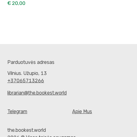
€ 20,00
Parduotuvės adresas
Vilnius. Užupio, 13
+37065713266
librarian@the.bookest.world
Telegram
Apie Mus
the.bookest.world