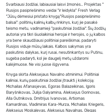
Svarbiausi žodžiai, labiausiai laisvi žmonės... Projektas "
Rusijos pasipriešinimo veidai "ir leidykla" Fresh Verlag
"Jūsų dėmesiui pristato knygą"Rusijos pasipriešinimo
balsai": politinių kalinių kalbų rinkinys, kurį jie pasakė
teismo metu, vadinamieji "paskutiniai žodžiai". Šių žodžių
autoriai yra tikri šiuolaikiniai herojai ir herojės, o jų kalbos
yra bene skaudžiausi politiniai pareiškimai, padaryti
Rusijos viduje mūsų laikais. Kalbos sakymas yra
paskutinis dalykas, kurį rusai, nesutinkantys su Putinu,
sugeba padaryti, kol jie daugelį metų uždaromi
kalėjimuose. Ne visi juose išgyvena.
Knyga skirta Aleksejaus Navalno atminimui. Politiniai
kaliniai, kurių paskutiniai žodžiai įtraukti į kolekciją:
Michailas Afanasjevas, Egoras Balazeikinas, Igoris
Baryšnikovas, Julija Galyamina, Aleksejus Gorinovas,
Alla Gutnikova, Dmitrijus Ivanovas, Artiomas
Kamardinas, Vladimiras Kara-Murza, Michailas Kriegeris,
Aleksejus Moskalevas, Aleksejus Navalnas, Olegas