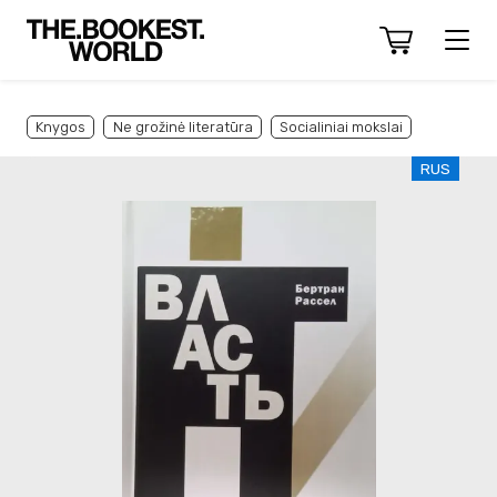
Knygos
Ne grožinė literatūra
Socialiniai mokslai
RUS