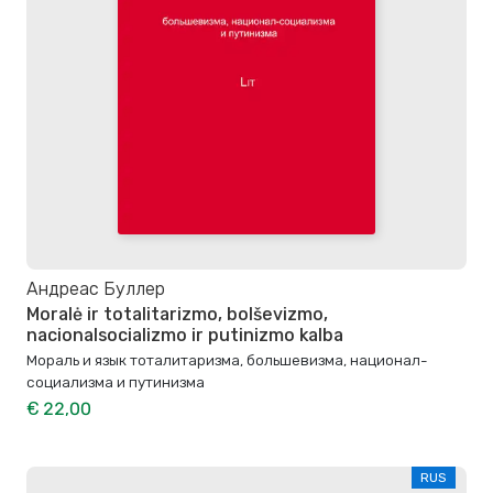
Андреас Буллер
Moralė ir totalitarizmo, bolševizmo,
nacionalsocializmo ir putinizmo kalba
Мораль и язык тоталитаризма, большевизма, национал-
социализма и путинизма
€ 22,00
RUS