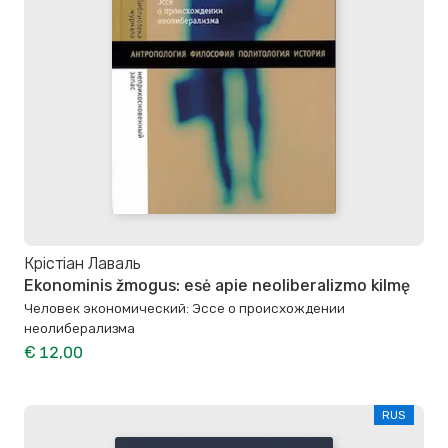
Крістіан Лаваль
Ekonominis žmogus: esė apie neoliberalizmo kilmę
Человек экономический: Эссе о происхождении
неолиберализма
€ 12,00
RUS