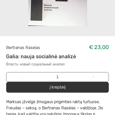
€ 23,00
Bertranas Raselas
Galia: nauja socialinė analizė
Власть: новый социальный анализ
−
+
Į krepšelį
Marksas įžvelgė žmogaus prigimties raktą turtuose,
Freudas – seksą, o Bertranas Raselas – valdžioje. Jis
teigia, kad valdžia yra galutinis žmogaus tikslas ir,