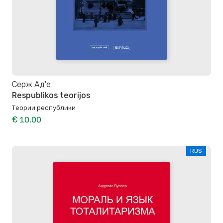
Серж Ад'е
Respublikos teorijos
Теории республики
€ 10,00
RUS