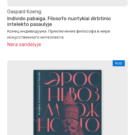
Gaspard Koenig
Individo pabaiga. Filosofo nuotykiai dirbtinio
intelekto pasaulyje
Конец индивидуума. Приключения философа в мире
искусственного интеллекта
Nėra sandėlyje
RUS