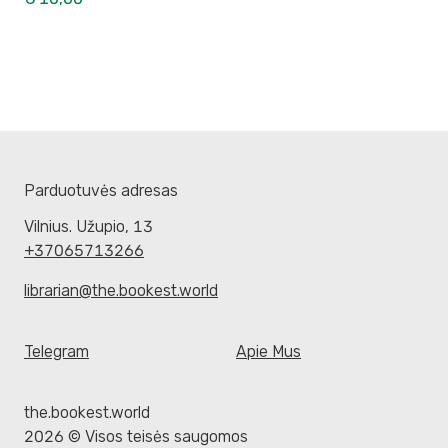
Parduotuvės adresas
Vilnius. Užupio, 13
+37065713266
librarian@the.bookest.world
Telegram
Apie Mus
the.bookest.world
2026 © Visos teisės saugomos