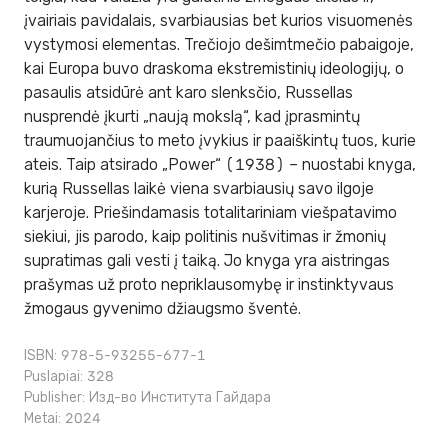
įvairiais pavidalais, svarbiausias bet kurios visuomenės
vystymosi elementas. Trečiojo dešimtmečio pabaigoje,
kai Europa buvo draskoma ekstremistinių ideologijų, o
pasaulis atsidūrė ant karo slenksčio, Russellas
nusprendė įkurti „naują mokslą“, kad įprasmintų
traumuojančius to meto įvykius ir paaiškintų tuos, kurie
ateis. Taip atsirado „Power“ (1938) – nuostabi knyga,
kurią Russellas laikė viena svarbiausių savo ilgoje
karjeroje. Priešindamasis totalitariniam viešpatavimo
siekiui, jis parodo, kaip politinis nušvitimas ir žmonių
supratimas gali vesti į taiką. Jo knyga yra aistringas
prašymas už proto nepriklausomybę ir instinktyvaus
žmogaus gyvenimo džiaugsmo šventė.
ISBN: 978-5-93255-677-1
Puslapiai: 328
Publisher:
Изд-во Института Гайдара
Metai: 2024