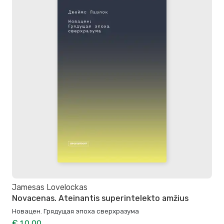
Jamesas Lovelockas
Novacenas. Ateinantis superintelekto amžius
Новацен. Грядущая эпоха сверхразума
€ 10,00