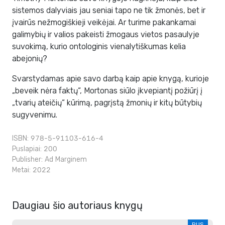
sistemos dalyviais jau seniai tapo ne tik žmonės, bet ir
įvairūs nežmogiškieji veikėjai. Ar turime pakankamai
galimybių ir valios pakeisti žmogaus vietos pasaulyje
suvokimą, kurio ontologinis vienalytiškumas kelia
abejonių?
Svarstydamas apie savo darbą kaip apie knygą, kurioje
„beveik nėra faktų“, Mortonas siūlo įkvepiantį požiūrį į
„tvarių ateičių“ kūrimą, pagrįstą žmonių ir kitų būtybių
sugyvenimu.
ISBN: 978-5-91103-616-4
Puslapiai: 200
Publisher:
Ad Marginem
Metai: 2022
Daugiau šio autoriaus knygų
RUS