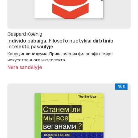
Gaspard Koenig
Individo pabaiga. Filosofo nuotykiai dirbtinio
intelekto pasaulyje
Конец индивидуума. Приключения философа в мире
искусственного интеллекта
Nėra sandėlyje
RUS