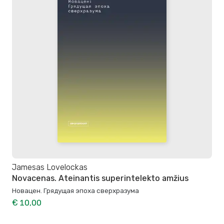
Jamesas Lovelockas
Novacenas. Ateinantis superintelekto amžius
Новацен. Грядущая эпоха сверхразума
€ 10,00