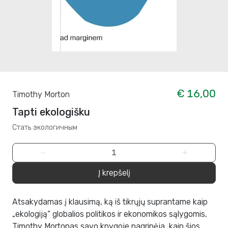
€ 16,00
Timothy Morton
Tapti ekologišku
Стать экологичным
−
+
Į krepšelį
Atsakydamas į klausimą, ką iš tikrųjų suprantame kaip
„ekologiją“ globalios politikos ir ekonomikos sąlygomis,
Timothy Mortonas savo knygoje nagrinėja, kaip šios