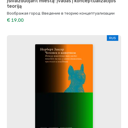
Įsivaizduojant miestą: Įvadas į konceptualizacijos
teoriją
Воображая город: Введение в теорию концептуализации
€ 19,00
RUS