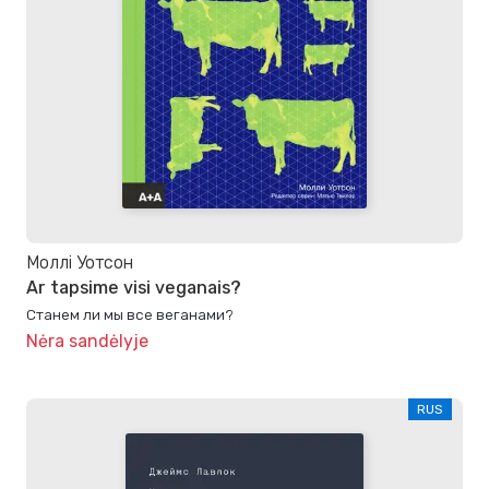
Моллі Уотсон
Ar tapsime visi veganais?
Станем ли мы все веганами?
Nėra sandėlyje
RUS