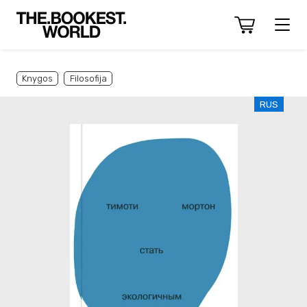
Knygos
Filosofija
RUS