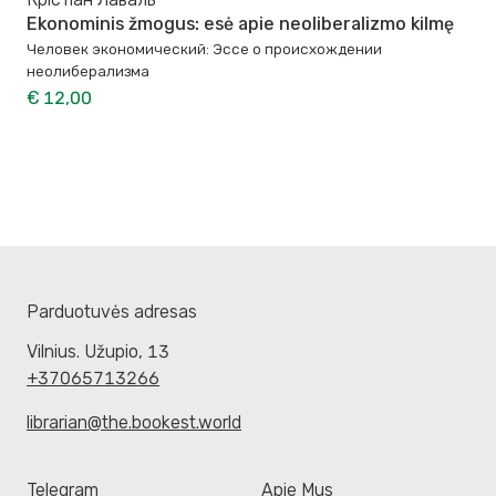
Ekonominis žmogus: esė apie neoliberalizmo kilmę
Человек экономический: Эссе о происхождении
неолиберализма
€ 12,00
Parduotuvės adresas
Vilnius. Užupio, 13
+37065713266
librarian@the.bookest.world
Telegram
Apie Mus