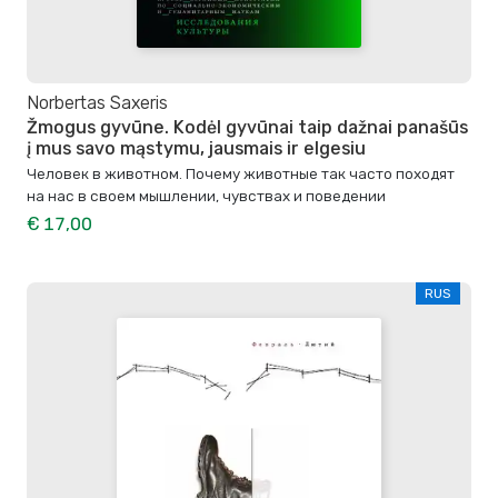
Norbertas Saxeris
Žmogus gyvūne. Kodėl gyvūnai taip dažnai panašūs
į mus savo mąstymu, jausmais ir elgesiu
Человек в животном. Почему животные так часто походят
на нас в своем мышлении, чувствах и поведении
€ 17,00
RUS