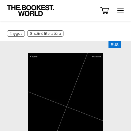
Knygos
Grožinė literatūra
RUS