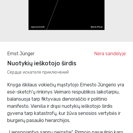
Ernst Jünger
Nėra sandėlyje
Nuotykių ieškotojo širdis
Сердце искателя приключений
Knyga iškilaus vokiečių mąstytojo Ernesto Jüngerio yra
esė-sketch'ų rinkinys Veimaro respublikos laikotarpiu,
balansuoja tarp fiktyvaus dienoraščio ir politinio
manifesto. Vieniša ir drąsi nuotykių ieškotojo širdis
gyvena tarp katastrofų, kur žūva senosios vertybės ir
biurgerių pasaulio hierarchijos.
„Liepsnojantys sapnų peizažai“ Pirmojo pasaulinio karo