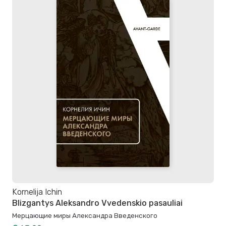
Kornelija Ichin
Blizgantys Aleksandro Vvedenskio pasauliai
Мерцающие миры Александра Введенского