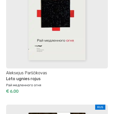
Aleksejus Parščikovas
Lėto ugnies rojus
Рай медленного огня
€ 6,00
RUS