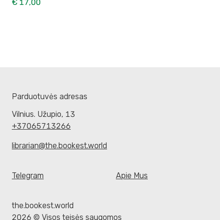
€ 17,00
Parduotuvės adresas
Vilnius. Užupio, 13
+37065713266
librarian@the.bookest.world
Telegram
Apie Mus
the.bookest.world
2026 © Visos teisės saugomos