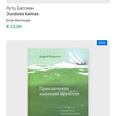
Лутц Бассман
Juodasis kaimas
Блэк Виллидж
€ 13,00
RUS