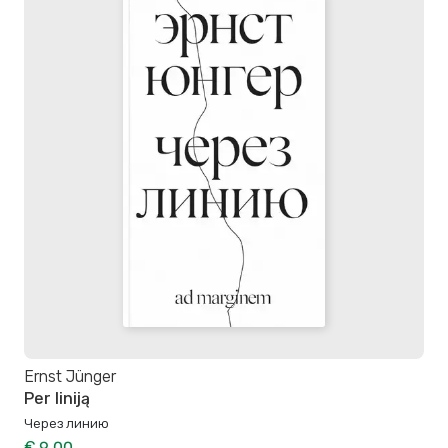
Ernst Jünger
Per liniją
Через линию
€ 9,00