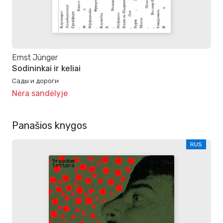
Ernst Jünger
Sodininkai ir keliai
Сады и дороги
Nėra sandėlyje
Panašios knygos
RUS