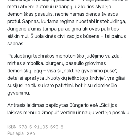
metu atvėrė autoriui uždangą, už kurios slypėjo
demoniškas pasaulis, neprieinamas dienos šviesos
protui. Sapnas, kuriame regima nuostabi ir stebuklinga,
Jüngerio akimis tampa paradigma tikrovės patirties
aiškinimui. Šiuolaikinės civilizacijos būsena – tai painus
sapnas.
Paslaptingi technikos monotoniško judėjimo vaizdai,
mirties simbolika, biurgerių pasaulio griovimas
demoniškų jėgų – visa ši „naktinė gyvenimo pusė“,
detaliai aprašyta „Nuotykių ieškotojo širdyje“, yra giliai
susijusi ne tik su karo patirtimi, bet ir su didmiesčio
gyvenimu.
Antrasis leidimas papildytas Jüngerio esė „Sicilijos
laiškas mėnulio žmogui“ vertimu ir nauju vertėjo posakiu.
ISBN: 978-5-91103-593-8
Puslapiai: 296