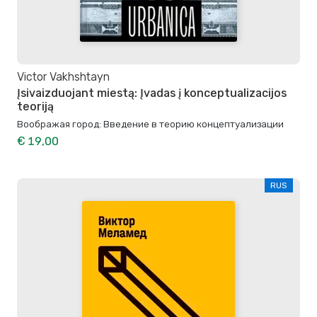
Victor Vakhshtayn
Įsivaizduojant miestą: Įvadas į konceptualizacijos
teoriją
Воображая город: Введение в теорию концептуализации
€ 19,00
RUS