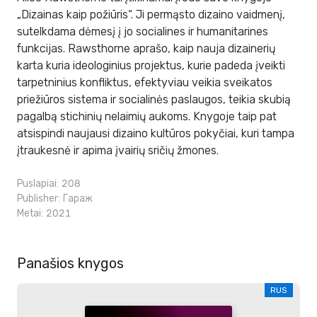
„Dizainas kaip požiūris“. Ji permąsto dizaino vaidmenį,
sutelkdama dėmesį į jo socialines ir humanitarines
funkcijas. Rawsthorne aprašo, kaip nauja dizainerių
karta kuria ideologinius projektus, kurie padeda įveikti
tarpetninius konfliktus, efektyviau veikia sveikatos
priežiūros sistema ir socialinės paslaugos, teikia skubią
pagalbą stichinių nelaimių aukoms. Knygoje taip pat
atsispindi naujausi dizaino kultūros pokyčiai, kuri tampa
įtraukesnė ir apima įvairių sričių žmones.
Puslapiai: 208
Publisher:
Гараж
Metai: 2021
Panašios knygos
RUS