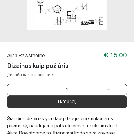
€ 15,00
Alisa Rawsthorne
Dizainas kaip požiūris
Дизайн как отношение
−
+
Į krepšelį
Šiandien dizainas yra daug daugiau nei rinkodaros
priemonė, naudojama patraukliems produktams kurti.
Alice Rawsthorne tai įtikinamai įrodo savo knygoje