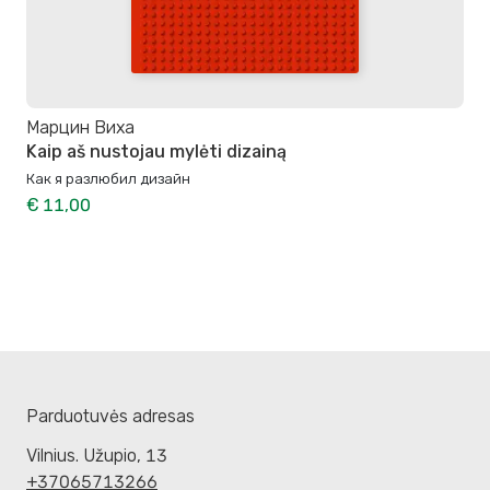
Марцин Виха
Kaip aš nustojau mylėti dizainą
Как я разлюбил дизайн
€ 11,00
Parduotuvės adresas
Vilnius. Užupio, 13
+37065713266