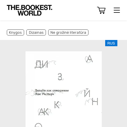
Knygos
Dizainas
Ne grožinė literatūra
RUS