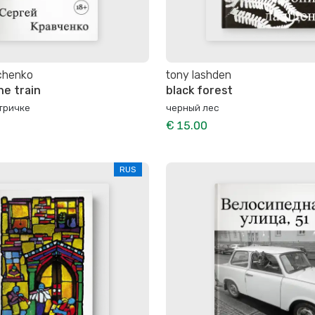
chenko
tony lashden
he train
black forest
тричке
черный лес
€ 15.00
RUS