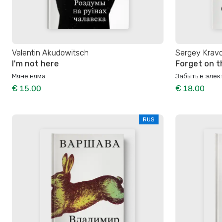
Valentin Akudowitsch
Sergey Krav
I'm not here
Forget on t
Мяне няма
Забыть в элек
€ 15.00
€ 18.00
RUS