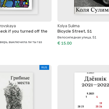
irovskaya
Kolya Sulima
eck if you turned off the
Bicycle Street, 51
Велосипедная улица, 51
верь, выключила ли ты газ
€ 15.00
RUS