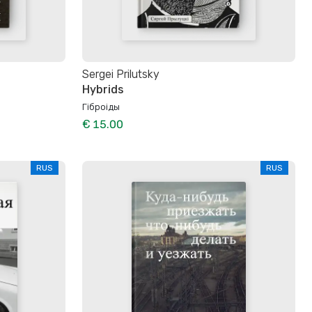
Sergei Prilutsky
Hybrids
Гіброіды
€ 15.00
RUS
RUS