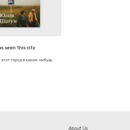
s seen this city
этот город в каком-нибудь
About Us