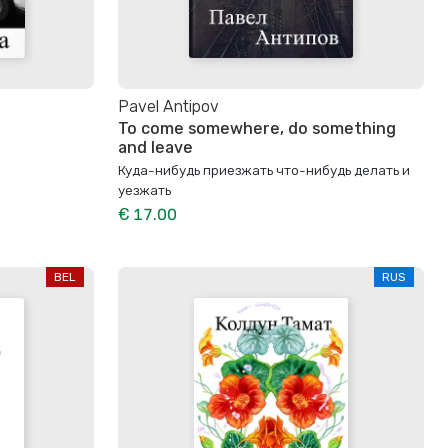
Pavel Antipov
To come somewhere, do something
and leave
Куда-нибудь приезжать что-нибудь делать и
уезжать
€ 17.00
BEL
RUS