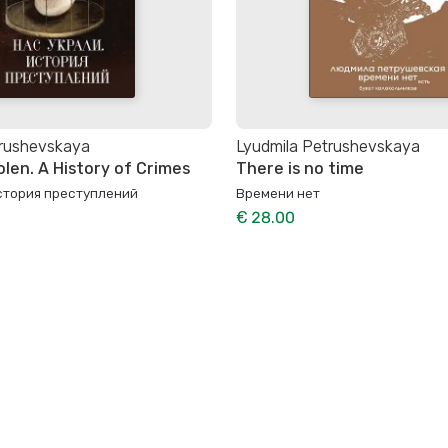
trushevskaya
Lyudmila Petrushevskaya
len. A History of Crimes
There is no time
История преступлений
Времени нет
€ 28.00