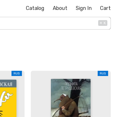
Catalog
About
Sign In
Cart
⌘
K
RUS
RUS