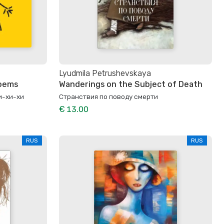
Lyudmila Petrushevskaya
Poems
Wanderings on the Subject of Death
и-хи-хи
Странствия по поводу смерти
€ 13.00
RUS
RUS