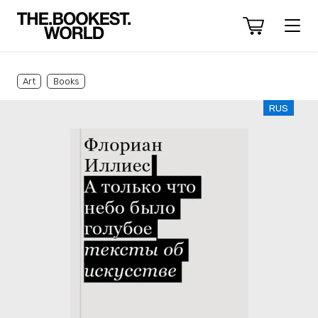
Art
Books
RUS