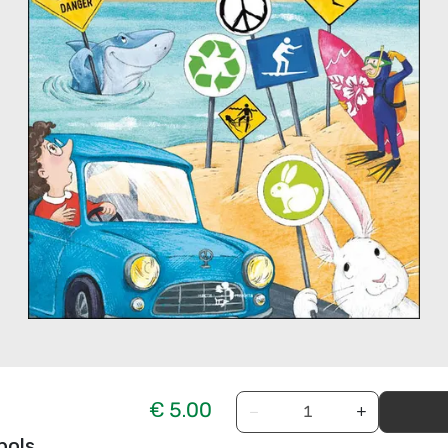
€ 5.00
−
+
bols