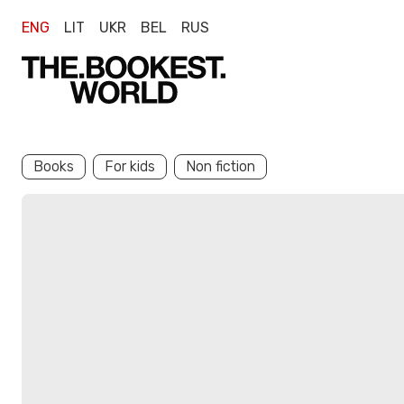
ENG
LIT
UKR
BEL
RUS
Books
For kids
Non fiction