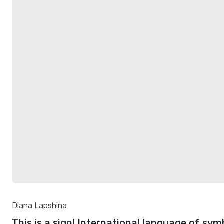
Diana Lapshina
This is a sign! International language of sym