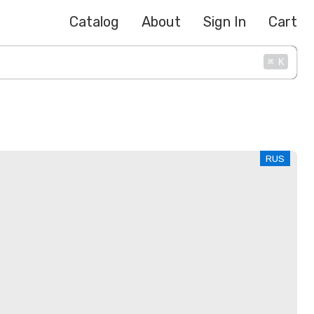
Catalog
About
Sign In
Cart
⌘
K
RUS