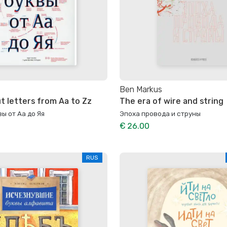
Ben Markus
t letters from Aa to Zz
The era of wire and string
вы от Аа до Яя
Эпоха провода и струны
€ 26.00
RUS