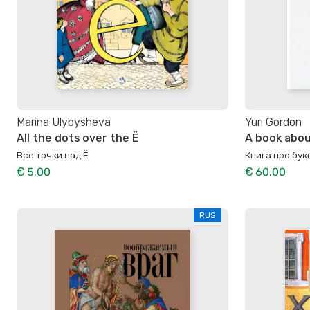
Marina Ulybysheva
Yuri Gordon
All the dots over the Ё
A book abou
Все точки над Ё
Книга про бук
€ 5.00
€ 60.00
RUS