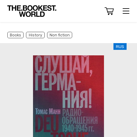
Books
History
Non fiction
RUS