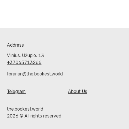
Address
Vilnius. Užupio, 13
+37065713266
librarian@the.bookest.world
Telegram
About Us
the.bookest.world
2026 © All rights reserved