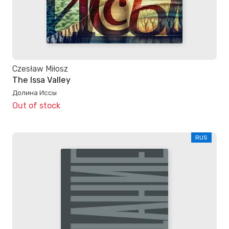
Czesław Miłosz
The Issa Valley
Долина Иссы
Out of stock
RUS