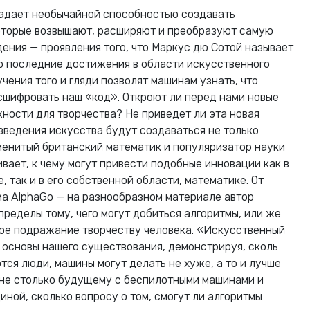
ладает необычайной способностью создавать
оторые возвышают, расширяют и преобразуют самую
дения — проявления того, что Маркус дю Сотой называет
о последние достижения в области искусственного
чения того и гляди позволят машинам узнать, что
сшифровать наш «код». Откроют ли перед нами новые
ности для творчества? Не приведет ли эта новая
изведения искусства будут создаваться не только
менитый британский математик и популяризатор науки
вает, к чему могут привести подобные инновации как в
 так и в его собственной области, математике. От
ма AlphaGo — на разнообразном материале автор
ределы тому, чего могут добиться алгоритмы, или же
ое подражание творчеству человека. «Искусственный
 основы нашего существования, демонстрируя, сколь
ются люди, машины могут делать не хуже, а то и лучше
а не столько будущему с беспилотными машинами и
ной, сколько вопросу о том, смогут ли алгоритмы