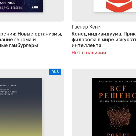
Гаспар Кениг
рения: Новые организмы,
Конец индивидуума. При
ание генома и
философа в мире искусст
ные гамбургеры
интеллекта
Нет в наличии
RUS