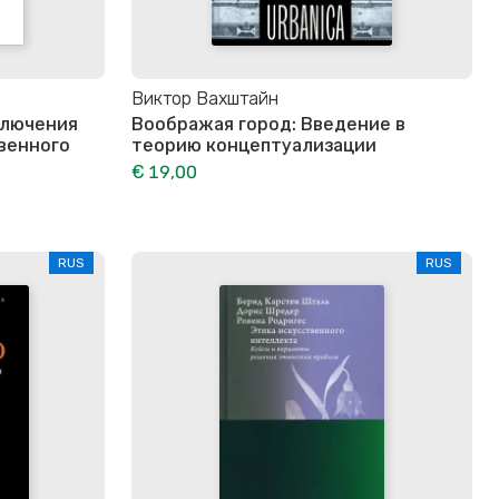
Виктор Вахштайн
ключения
Воображая город: Введение в
венного
теорию концептуализации
€ 19,00
RUS
RUS