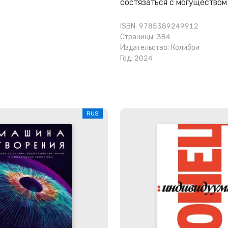
состязаться с могуществом
ISBN: 9785389249912
Страницы: 384
Издательство:
Колибри
Год: 2024
RUS