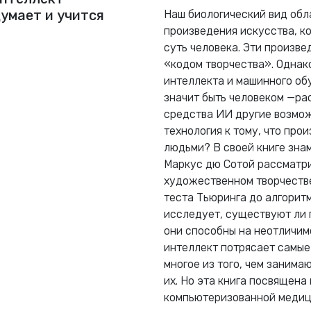
думает и учится
Наш биологический вид об
произведения искусства, к
суть человека. Эти произве
«кодом творчества». Однак
интеллекта и машинного обу
значит быть человеком —ра
средства ИИ другие возмож
технология к тому, что про
людьми? В своей книге зна
Маркус дю Сотой рассматри
художественном творчестве,
теста Тьюринга до алгорит
исследует, существуют ли п
они способны на неотличим
интеллект потрясает самые
многое из того, чем занима
их. Но эта книга посвящен
компьютеризованной медици