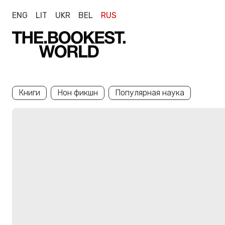
ENG
LIT
UKR
BEL
RUS
Книги
Нон фикшн
Популярная наука