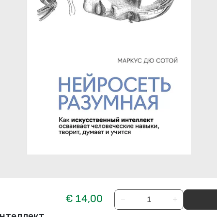
€ 14,00
−
+
интеллект