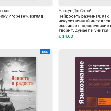
изняк
Маркус Дю Сотой
олку Игореве»: взгляд
Нейросеть разумная: Как
искусственный интеллек
осваивает человеческие 
творит, думает и учится
€ 14,00
RUS