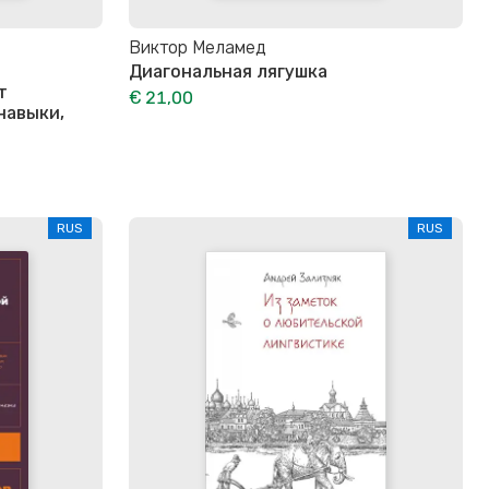
Виктор Меламед
Диагональная лягушка
т
€ 21,00
навыки,
RUS
RUS