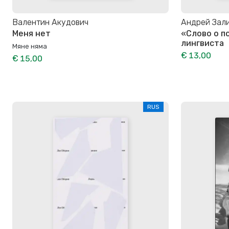
Валентин Акудович
Андрей Зал
Меня нет
«Слово о п
лингвиста
Мяне няма
€ 13,00
€ 15,00
RUS