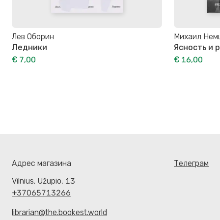
Лев Оборин
Михаил Нем
Ледники
Ясность и 
€ 7,00
€ 16,00
Адрес магазина
Телеграм
Vilnius. Užupio, 13
+37065713266
librarian@the.bookest.world