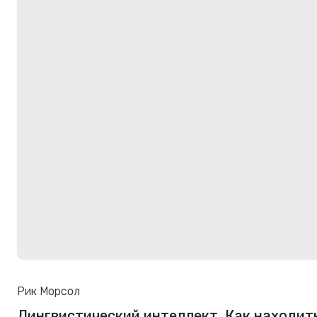
Рик Морсол
Лингвистический интеллект. Как находит