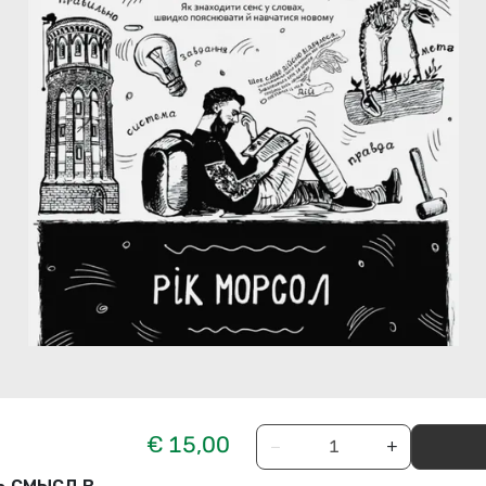
€ 15,00
−
+
ь смысл в