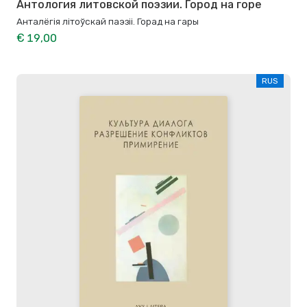
Антология литовской поэзии. Город на горе
Анталёгія літоўскай паэзіі. Горад на гары
€ 19,00
RUS