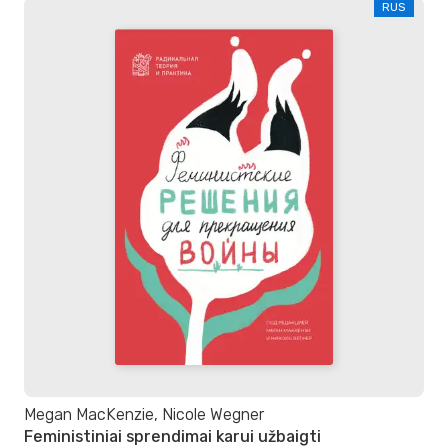
RUS
Megan MacKenzie, Nicole Wegner
Feministiniai sprendimai karui užbaigti