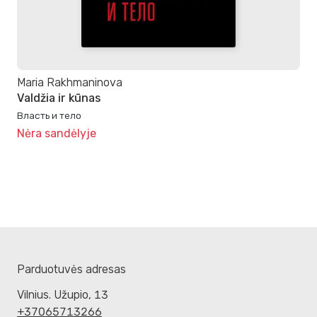
Maria Rakhmaninova
Valdžia ir kūnas
Власть и тело
Nėra sandėlyje
Parduotuvės adresas
Vilnius. Užupio, 13
+37065713266