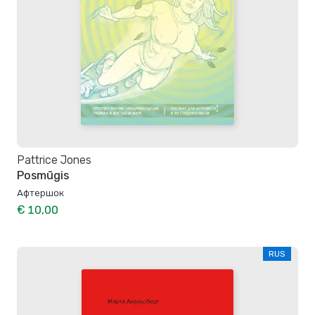
Pattrice Jones
Posmūgis
Афтершок
€ 10,00
RUS