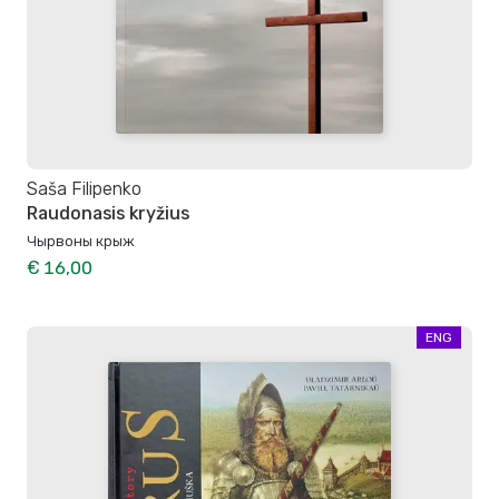
Saša Filipenko
Raudonasis kryžius
Чырвоны крыж
€ 16,00
ENG