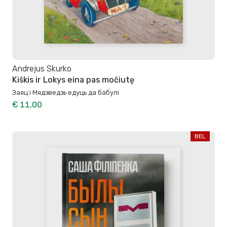
Andrejus Skurko
Kiškis ir Lokys eina pas močiutę
Заяц і Мядзведзь едуць да бабулі
€ 11,00
BEL