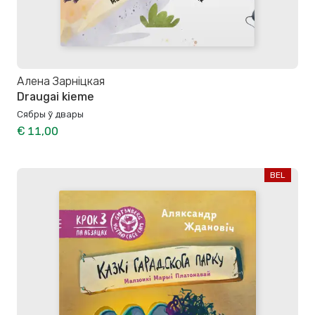
Алена Зарніцкая
Draugai kieme
Сябры ў двары
€ 11,00
BEL