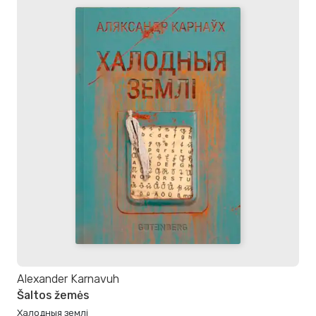
Alexander Karnavuh
Šaltos žemės
Халодныя землі