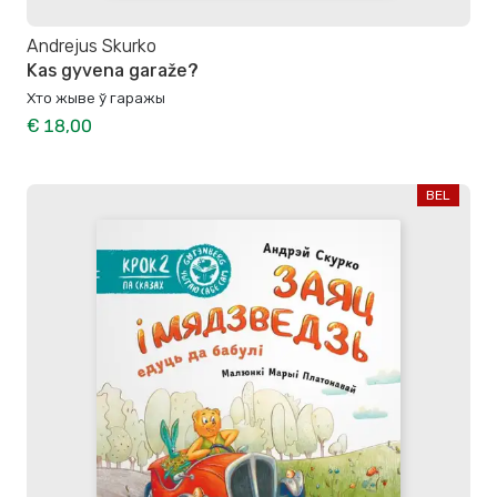
Andrejus Skurko
Kas gyvena garaže?
Хто жыве ў гаражы
€ 18,00
BEL