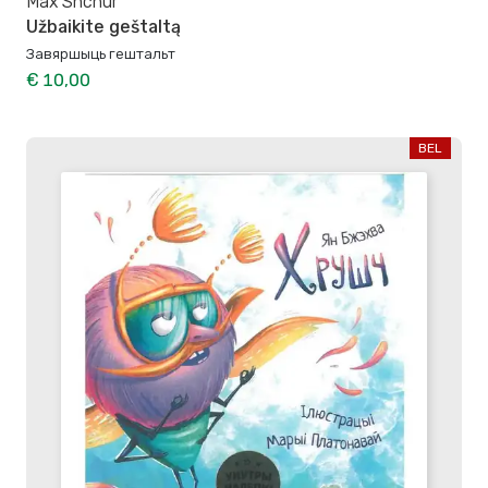
Max Shchur
Užbaikite geštaltą
Завяршыць гештальт
€ 10,00
BEL