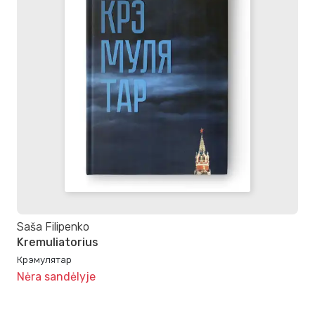
Saša Filipenko
Kremuliatorius
Крэмулятар
Nėra sandėlyje