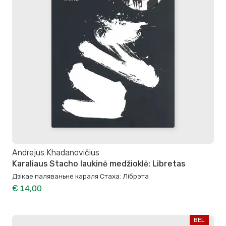
Andrejus Khadanovičius
Karaliaus Stacho laukinė medžioklė: Libretas
Дзікае паляваньне караля Стаха: Лібрэта
€ 14,00
BEL