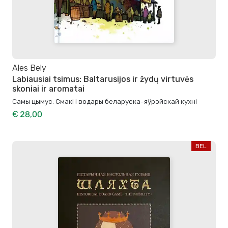
Ales Bely
Labiausiai tsimus: Baltarusijos ir žydų virtuvės
skoniai ir aromatai
Самы цымус: Смакі і водары беларуска-яўрэйскай кухні
€ 28,00
BEL