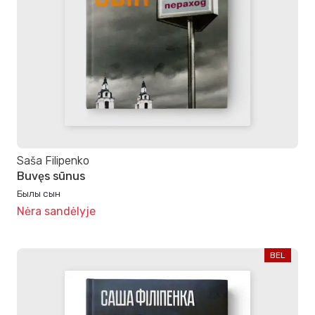
Saša Filipenko
Buvęs sūnus
Былы сын
Nėra sandėlyje
BEL