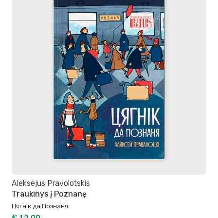
Aleksejus Pravolotskis
Traukinys į Poznanę
Цягнік да Познаня
€ 12,00