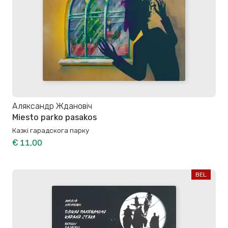
Аляксандр Ждановiч
Miesto parko pasakos
Казкі гарадскога парку
€ 11,00
BEL