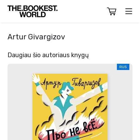
Artur Givargizov
Daugiau šio autoriaus knygų
RUS