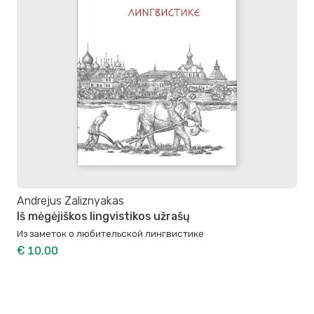
Andrejus Zaliznyakas
Iš mėgėjiškos lingvistikos užrašų
Из заметок о любительской лингвистике
€ 10,00