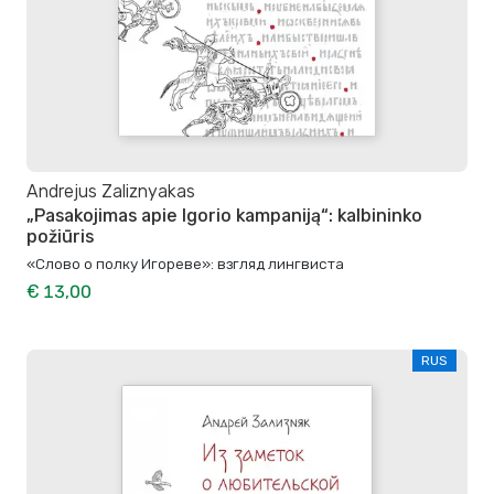
Andrejus Zaliznyakas
„Pasakojimas apie Igorio kampaniją“: kalbininko
požiūris
«Слово о полку Игореве»: взгляд лингвиста
€ 13,00
RUS