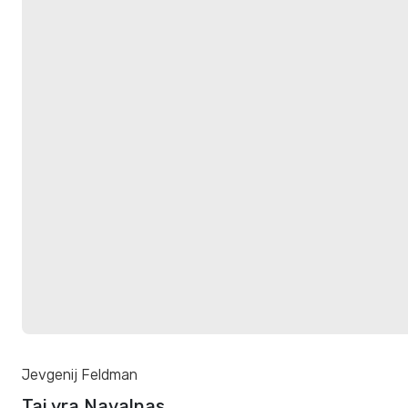
Jevgenij Feldman
Tai yra Navalnas