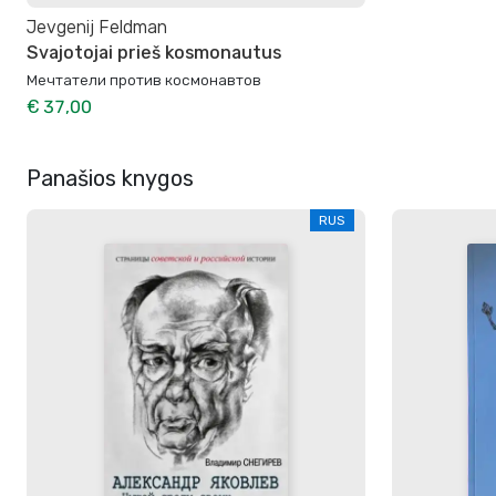
Jevgenij Feldman
Svajotojai prieš kosmonautus
Мечтатели против космонавтов
€ 37,00
Panašios knygos
RUS