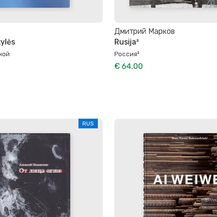
Дмитрий Марков
kylės
Rusija²
ной
Россия²
€ 64,00
RUS