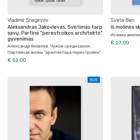
Vladimir Snegiryov
Sveta Ben
Aleksandras Jakovlevas. Svetimas tarp
Iš molinės s
savų. Partinė "perestroikos architekto"
Из ямки земля
gyvenimas
€ 17,00
Александр Яковлев. Чужой среди своих.
Партийная жизнь "архитектора перестройки"
€ 52,00
RUS