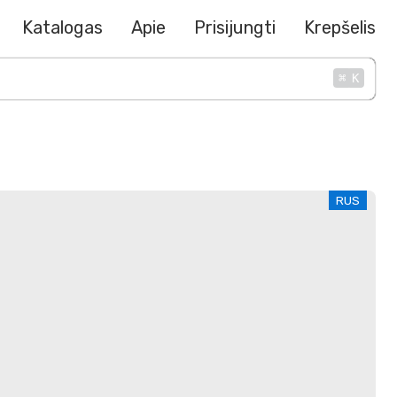
Katalogas
Apie
Prisijungti
Krepšelis
⌘
K
RUS