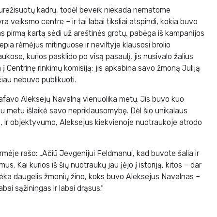
urežisuotų kadrų, todėl beveik niekada nematome
yra veiksmo centre – ir tai labai tiksliai atspindi, kokia buvo
nas pirmą kartą sėdi už areštinės grotų, pabėga iš kampanijos
kvepia rėmėjus mitinguose ir neviltyje klausosi brolio
kose, kurios pasklido po visą pasaulį, jis nusivalo žalius
 į Centrinę rinkimų komisiją; jis apkabina savo žmoną Juliją
iau nebuvo publikuoti.
favo Aleksejų Navalną vienuolika metų. Jis buvo kuo
iu metu išlaikė savo nepriklausomybę. Dėl šio unikalaus
mo, ir objektyvumo, Aleksejus kiekvienoje nuotraukoje atrodo
ėje rašo: „Ačiū Jevgenijui Feldmanui, kad buvote šalia ir
s. Kai kurios iš šių nuotraukų jau įėjo į istoriją, kitos – dar
ų dėka daugelis žmonių žino, koks buvo Aleksejus Navalnas –
abai sąžiningas ir labai drąsus.“