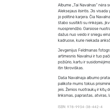
Albume „Tai Navalnas“ nėra s
Aleksejaus ilsintis. Jis visada 
jo politinė karjera. Čia Naval
štabo susitikti su rinkėjais, į
nuosprendžio. Garsiose nuotrau
dažus nuo veido ir sniegu eina
kadruose, kurie niekada anksč
Jevgenijus Feldmanas fotogra
artimesnis Navalnui ir tuo pač
požiūrio, kartu ir susidomėji
itin tikroviškas.
Daša Navalnaja albumo pratarm
palikote mums tokius prisiminimu
įeis. Ženios nuotraukų ir kit
linksmas, paprastas, atviras, l
ISBN: 978-9934-38-442-4