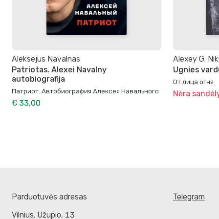
Aleksejus Navalnas
Alexey G. Niki
Patriotas. Alexei Navalny
Ugnies vard
autobiografija
От лица огня
Патриот. Автобиография Алексея Навального
Nėra sandėl
€ 33,00
Parduotuvės adresas
Telegram
Vilnius. Užupio, 13