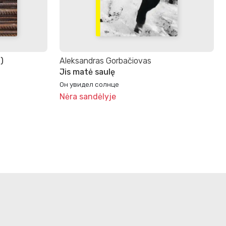
s)
Aleksandras Gorbačiovas
Jis matė saulę
Он увидел солнце
Nėra sandėlyje