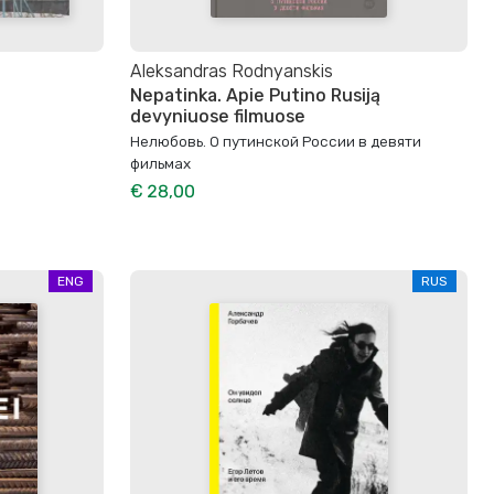
Aleksandras Rodnyanskis
Nepatinka. Apie Putino Rusiją
devyniuose filmuose
Нелюбовь. О путинской России в девяти
фильмах
€ 28,00
ENG
RUS