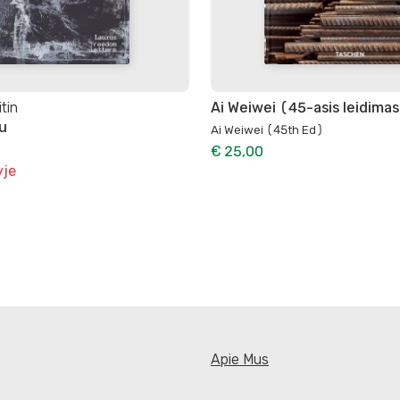
tin
Ai Weiwei (45-asis leidima
u
Ai Weiwei (45th Ed)
€ 25,00
yje
Apie Mus