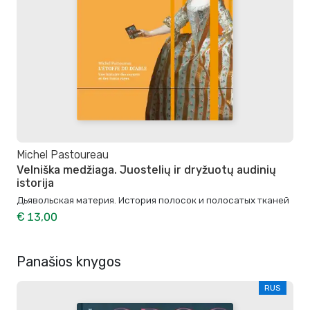
Michel Pastoureau
Velniška medžiaga. Juostelių ir dryžuotų audinių
istorija
Дьявольская материя. История полосок и полосатых тканей
€ 13,00
Panašios knygos
RUS