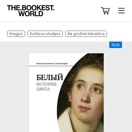
Knygos
Kultūros studijos
Ne grožinė literatūra
RUS