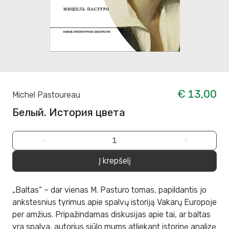
€ 13,00
Michel Pastoureau
Белый. История цвета
−
+
Į krepšelį
„Baltas“ – dar vienas M. Pasturo tomas, papildantis jo
ankstesnius tyrimus apie spalvų istoriją Vakarų Europoje
per amžius. Pripažindamas diskusijas apie tai, ar baltas
yra spalva, autorius siūlo mums atliekant istorinę analizę