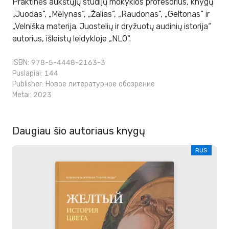
Praktinės aukštųjų studijų mokyklos profesorius, knygų
„Juodas“, „Mėlynas“, „Žalias“, „Raudonas“, „Geltonas“ ir
„Velniška materija. Juostelių ir dryžuotų audinių istorija“
autorius, išleistų leidykloje „NLO“.
ISBN: 978-5-4448-2163-3
Puslapiai: 144
Publisher:
Новое литературное обозрение
Metai: 2023
Daugiau šio autoriaus knygų
RUS