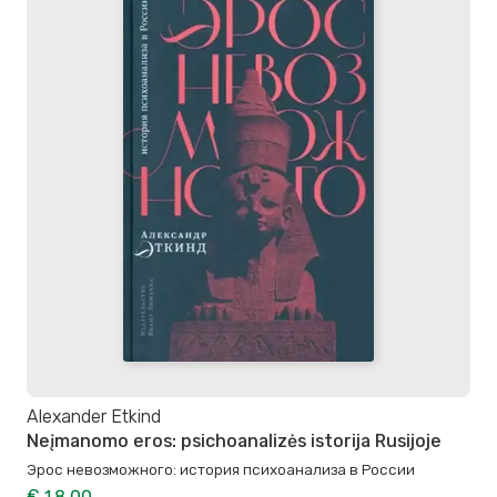
Alexander Etkind
Neįmanomo eros: psichoanalizės istorija Rusijoje
Эрос невозможного: история психоанализа в России
€ 18,00