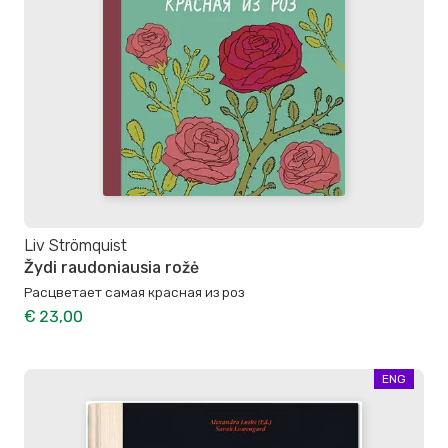
Liv Strömquist
Žydi raudoniausia rožė
Расцветает самая красная из роз
€ 23,00
ENG