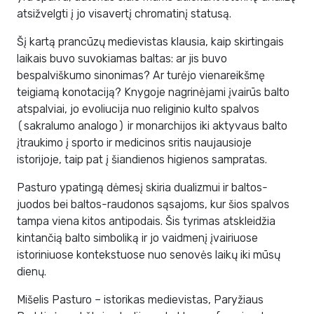
atsižvelgti į jo visavertį chromatinį statusą.
Šį kartą prancūzų medievistas klausia, kaip skirtingais
laikais buvo suvokiamas baltas: ar jis buvo
bespalviškumo sinonimas? Ar turėjo vienareikšmę
teigiamą konotaciją? Knygoje nagrinėjami įvairūs balto
atspalviai, jo evoliucija nuo religinio kulto spalvos
(sakralumo analogo) ir monarchijos iki aktyvaus balto
įtraukimo į sporto ir medicinos sritis naujausioje
istorijoje, taip pat į šiandienos higienos sampratas.
Pasturo ypatingą dėmesį skiria dualizmui ir baltos-
juodos bei baltos-raudonos sąsajoms, kur šios spalvos
tampa viena kitos antipodais. Šis tyrimas atskleidžia
kintančią balto simboliką ir jo vaidmenį įvairiuose
istoriniuose kontekstuose nuo senovės laikų iki mūsų
dienų.
Mišelis Pasturo – istorikas medievistas, Paryžiaus