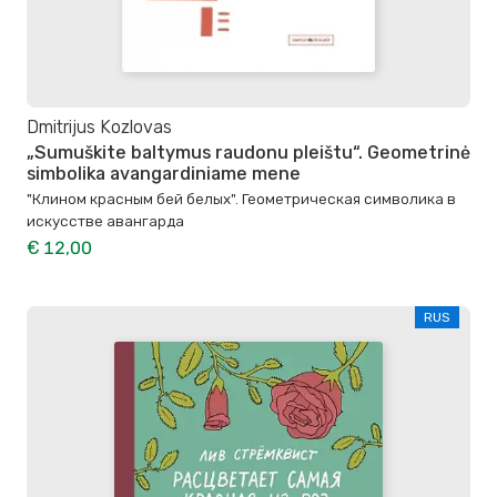
Dmitrijus Kozlovas
„Sumuškite baltymus raudonu pleištu“. Geometrinė
simbolika avangardiniame mene
"Клином красным бей белых". Геометрическая символика в
искусстве авангарда
€ 12,00
RUS