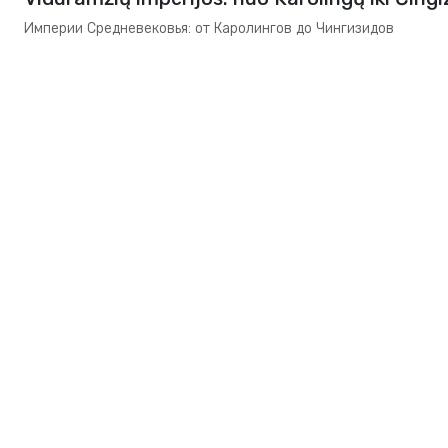
Империи Средневековья: от Каролингов до Чингизидов