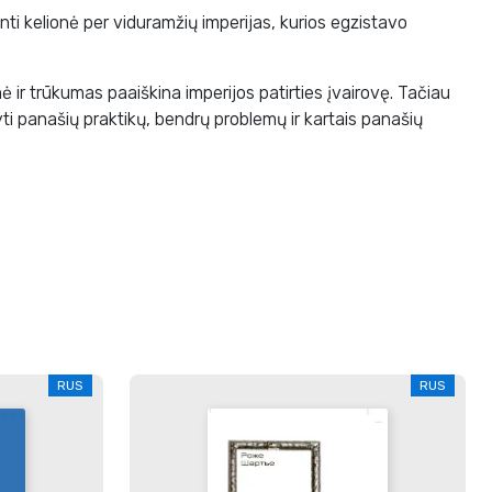
ti kelionė per viduramžių imperijas, kurios egzistavo
 ir trūkumas paaiškina imperijos patirties įvairovę. Tačiau
ti panašių praktikų, bendrų problemų ir kartais panašių
RUS
RUS