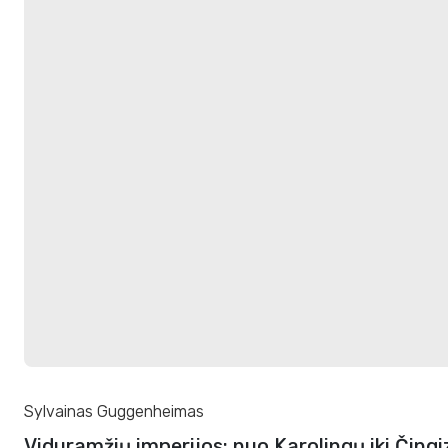
Sylvainas Guggenheimas
Viduramžių imperijos: nuo Karolingų iki Čingi