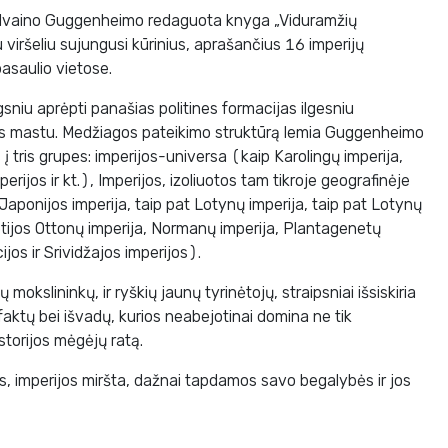
Sylvaino Guggenheimo redaguota knyga „Viduramžių
u viršeliu sujungusi kūrinius, aprašančius 16 imperijų
pasaulio vietose.
ilgsniu aprėpti panašias politines formacijas ilgesniu
os mastu. Medžiagos pateikimo struktūrą lemia Guggenheimo
į tris grupes: imperijos-universa (kaip Karolingų imperija,
perijos ir kt.), Imperijos, izoliuotos tam tikroje geografinėje
 Japonijos imperija, taip pat Lotynų imperija, taip pat Lotynų
ietijos Ottonų imperija, Normanų imperija, Plantagenetų
jos ir Srividžajos imperijos).
ų mokslininkų, ir ryškių jaunų tyrinėtojų, straipsniai išsiskiria
ni faktų bei išvadų, kurios neabejotinai domina ne tik
istorijos mėgėjų ratą.
os, imperijos miršta, dažnai tapdamos savo begalybės ir jos