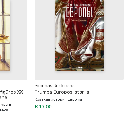
Simonas Jenkinsas
 figūros XX
Trumpa Europos istorija
ene
Краткая история Европы
гуры в
€ 17,00
века