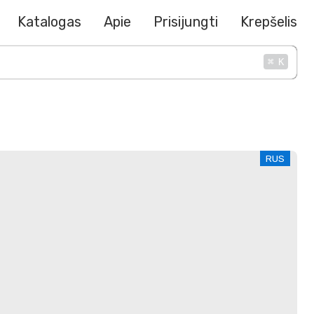
Katalogas
Apie
Prisijungti
Krepšelis
⌘
K
RUS