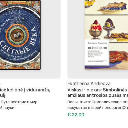
s
Ekatherina Andreeva
ai: kelionė į viduramžių
Viskas ir niekas: Simbolinės
ulį
amžiaus antrosios pusės m
: Путешествие в мир
Всё и Ничто: Символические фи
й науки
искусстве второй половины XX 
€ 22,00