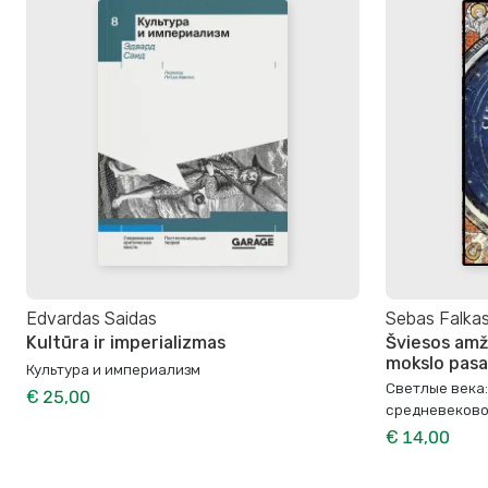
Edvardas Saidas
Sebas Falka
Kultūra ir imperializmas
Šviesos amži
mokslo pasa
Культура и империализм
Светлые века
€ 25,00
средневеково
€ 14,00