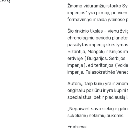
Žinomo viduramžių istoriko 
imperijos“ yra pirmoji, po vien
formavimąsi ir raidą įvairiose 
Šio rinkinio tikslas – vienu žv
chronologiniu periodu planet
pasiūlytas imperijų skirstymas 
Bizantija, Mongolų ir Kinijos im
erdvėje (Bulgarijos, Serbijos,
imperija). ed teritorijos (Vok
imperija, Talasokratinės Veneci
Autorių, tarp kurių yra ir žinom
originaliu požiūriu ir yra kupi
specialistus, bet ir plačiausią 
„Nepaisant savo siekių ir gali
sukeliamų nelaimių aukomis.
Ypatumai