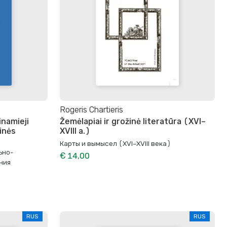
Rogeris Chartieris
inamieji
Žemėlapiai ir grožinė literatūra (XVI–
kinės
XVIII a.)
Карты и вымысел (XVI–XVIII века)
ьно-
€ 14,00
ния
RUS
RUS