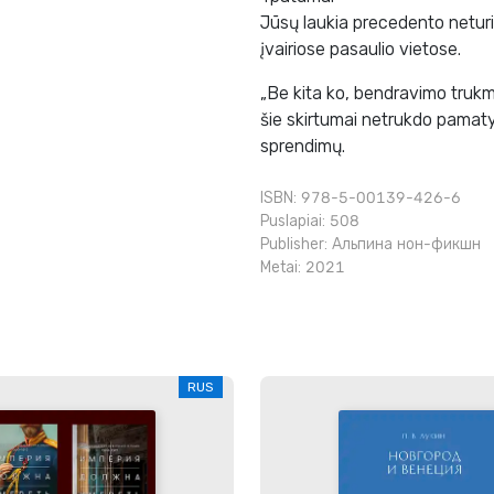
Jūsų laukia precedento neturin
įvairiose pasaulio vietose.
„Be kita ko, bendravimo trukmė
šie skirtumai netrukdo pamaty
sprendimų.
ISBN: 978-5-00139-426-6
Puslapiai: 508
Publisher:
Альпина нон-фикшн
Metai: 2021
RUS