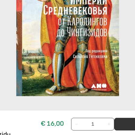
€ 16,00
−
+
zidų