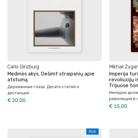
Carlo Ginzburg
Mikhail Zygar
Medinės akys. Dešimt straipsnių apie
Imperija tur
atstumą
revoliucijų 
Trijuose t
Деревянные глаза. Десять статей о
Империя долж
дистанции
революций в л
€ 20,00
€ 15,00
RUS