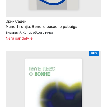
Эрик Саден
Mano tironija. Bendro pasaulio pabaiga
Тирания Я. Конец общего мира
Nėra sandėlyje
RUS