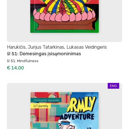
Harukičis, Jurijus Tatarkinas, Lukasas Veidingeris
š! 51: Dėmesingas įsisąmoninimas
š! 51: Mindfulness
€ 14,00
ENG