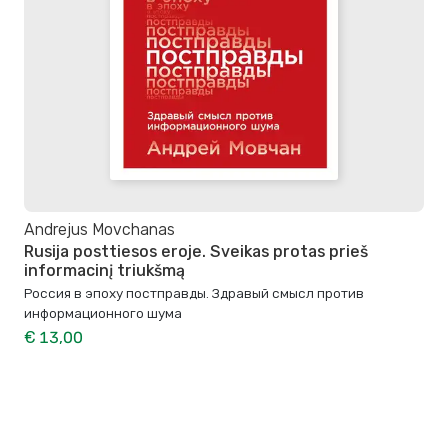
Andrejus Movchanas
Rusija posttiesos eroje. Sveikas protas prieš
informacinį triukšmą
Россия в эпоху постправды. Здравый смысл против
информационного шума
€ 13,00