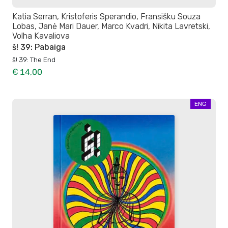
Katia Serran, Kristoferis Sperandio, Fransišku Souza
Lobas, Janė Mari Dauer, Marco Kvadri, Nikita Lavretski,
Volha Kavaliova
š! 39: Pabaiga
š! 39: The End
€ 14,00
ENG