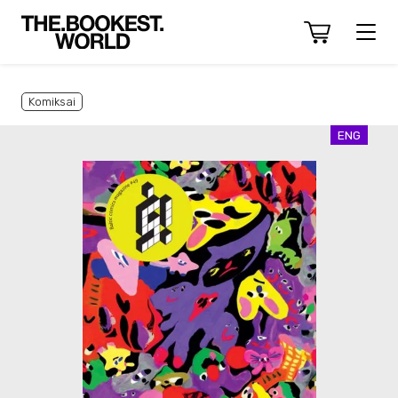
Komiksai
ENG