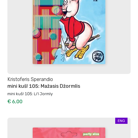
Kristoferis Sperandio
mini kuš! 105: Mažasis Džormlis
mini kuš! 105: Li'l Jormly
€ 6,00
ENG