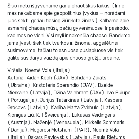
Šiuo metu išgyvename gana chaotiškus laikus. (Ir ne,
mes nekalbame apie geopolitinius įvykius — norėdami
juos sekti, geriau tiesiog žiūrėkite žinias.) Kalbame apie
asmeninį chaosą mūsų pačių gyvenimuose! Ir pasirodo,
kad mes ne vieni. Visi myli ir nekenčia chaoso. Bandėme
jame įvesti šiek tiek tvarkos ir, žinoma, apgailėtinai
susimovėme, tačiau tolesniuose puslapiuose vis tiek
galite susidaryti vaizdą apie chaoso grožį... arba ne.
Viršelis: Noemė Vola (Italija)
Autoriai: Aidan Koch (JAV), Bohdana Zaiats
(Ukraina), Kristoferis Sperandio (JAV), Dzelde
Mierkalne (Latvija), Džina Vainbrant (JAV), Ivo Puiupo
(Portugalija), Jurijus Tatarkinas (Latvija), Kaspars
Groševs (Latvija), Karlīna Marta Zvirbule (Latvija),
Kionigas Liū. K. (Šveicarija), Lukasas Veidingeris
(Austrija), Maženjė (Venesuela), Mikkelis Sommeris
(Danija), Mogorosi Motshumi (PAR), Noemė Vola
(Italija), Oskars Pavlovskis (Latvija), Pauls Rietums