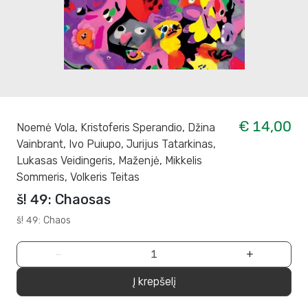
€ 14,00
Noemė Vola
,
Kristoferis Sperandio
,
Džina
Vainbrant
,
Ivo Puiupo
,
Jurijus Tatarkinas
,
Lukasas Veidingeris
,
Maženjė
,
Mikkelis
Sommeris
,
Volkeris Teitas
š! 49: Chaosas
š! 49: Chaos
−
+
Į krepšelį