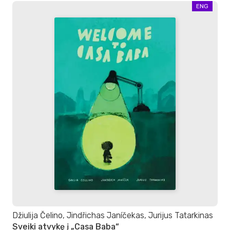
ENG
Džiulija Čelino, Jindřichas Janíčekas, Jurijus Tatarkinas
Sveiki atvykę į „Casa Baba“