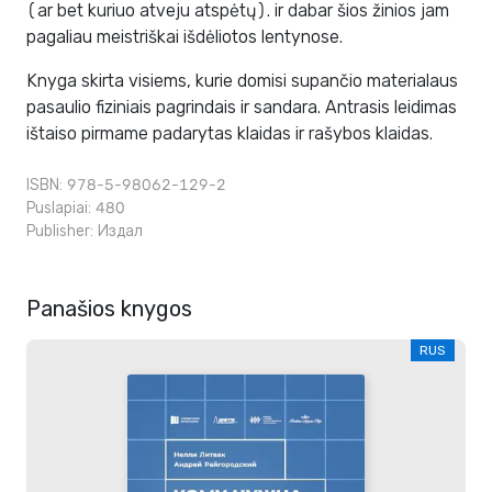
(ar bet kuriuo atveju atspėtų). ir dabar šios žinios jam
pagaliau meistriškai išdėliotos lentynose.
Knyga skirta visiems, kurie domisi supančio materialaus
pasaulio fiziniais pagrindais ir sandara. Antrasis leidimas
ištaiso pirmame padarytas klaidas ir rašybos klaidas.
ISBN: 978-5-98062-129-2
Puslapiai: 480
Publisher:
Издал
Panašios knygos
RUS