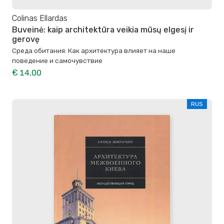
Colinas Ellardas
Buveinė: kaip architektūra veikia mūsų elgesį ir
gerovę
Среда обитания: Как архитектура влияет на наше
поведение и самочувствие
€ 14,00
RUS