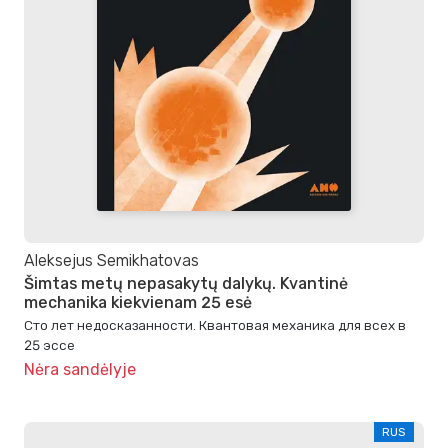
Aleksejus Semikhatovas
Šimtas metų nepasakytų dalykų. Kvantinė
mechanika kiekvienam 25 esė
Сто лет недосказанности. Квантовая механика для всех в
25 эссе
Nėra sandėlyje
RUS