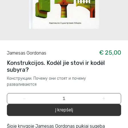
€ 25,00
Jamesas Gordonas
Konstrukcijos. Kodėl jie stovi ir kodėl
subyra?
Конструкции. Почему они стоят и почему
разваливаются
−
+
Į krepšelį
Šioje knygoje Jamesas Gordonas puikiai sugeba