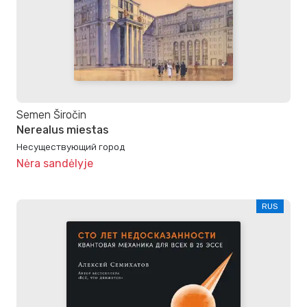
Semen Širočin
Nerealus miestas
Несуществующий город
Nėra sandėlyje
RUS