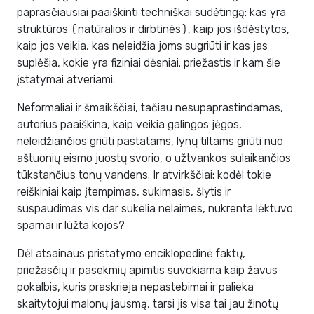
paprasčiausiai paaiškinti techniškai sudėtingą: kas yra
struktūros (natūralios ir dirbtinės), kaip jos išdėstytos,
kaip jos veikia, kas neleidžia joms sugriūti ir kas jas
suplėšia, kokie yra fiziniai dėsniai. priežastis ir kam šie
įstatymai atveriami.
Neformaliai ir šmaikščiai, tačiau nesupaprastindamas,
autorius paaiškina, kaip veikia galingos jėgos,
neleidžiančios griūti pastatams, lynų tiltams griūti nuo
aštuonių eismo juostų svorio, o užtvankos sulaikančios
tūkstančius tonų vandens. Ir atvirkščiai: kodėl tokie
reiškiniai kaip įtempimas, sukimasis, šlytis ir
suspaudimas vis dar sukelia nelaimes, nukrenta lėktuvo
sparnai ir lūžta kojos?
Dėl atsainaus pristatymo enciklopedinė faktų,
priežasčių ir pasekmių apimtis suvokiama kaip žavus
pokalbis, kuris praskrieja nepastebimai ir palieka
skaitytojui malonų jausmą, tarsi jis visa tai jau žinotų